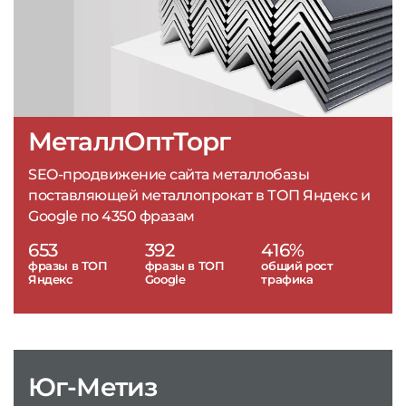
МеталлОптТорг
SEO-продвижение сайта металлобазы
поставляющей металлопрокат в ТОП Яндекс и
Google по 4350 фразам
653
392
416%
фразы в ТОП
фразы в ТОП
общий рост
Яндекс
Google
трафика
Юг-Метиз