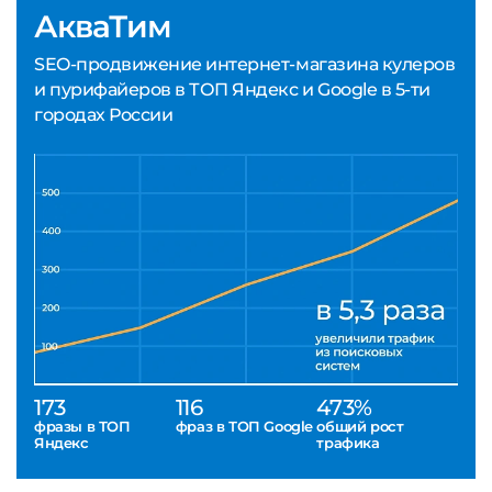
АкваТим
SEO-продвижение интернет-магазина кулеров
и пурифайеров в ТОП Яндекс и Google в 5-ти
городах России
173
116
473%
фразы в ТОП
фраз в ТОП Google
общий рост
Яндекс
трафика