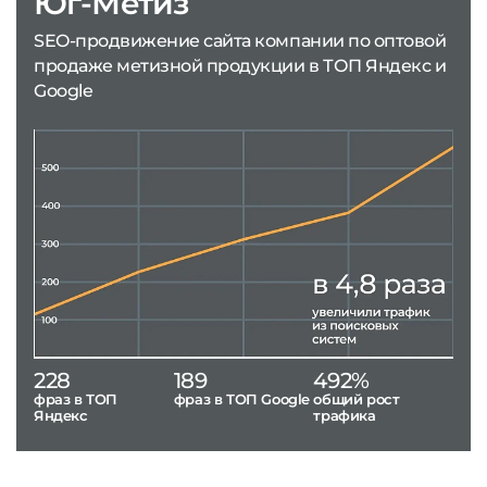
Юг-Метиз
SEO-продвижение сайта компании по оптовой
продаже метизной продукции в ТОП Яндекс и
Google
228
189
492%
фраз в ТОП
фраз в ТОП Google
общий рост
Яндекс
трафика