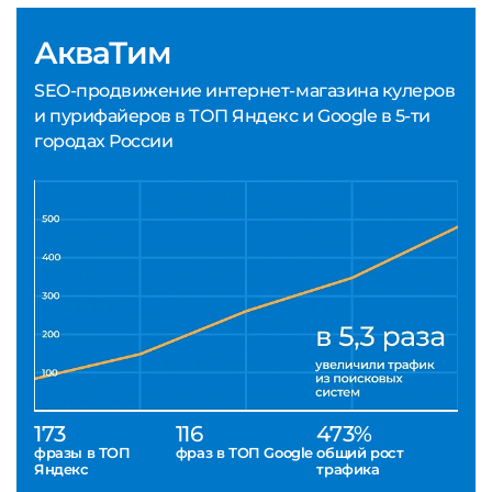
АкваТим
SEO-продвижение интернет-магазина кулеров
и пурифайеров в ТОП Яндекс и Google в 5-ти
городах России
173
116
473%
фразы в ТОП
фраз в ТОП Google
общий рост
Яндекс
трафика