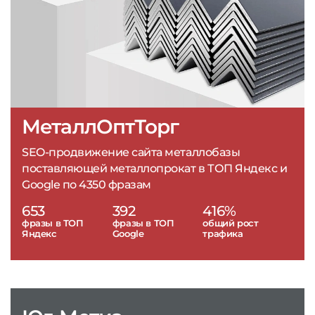
МеталлОптТорг
SEO-продвижение сайта металлобазы
поставляющей металлопрокат в ТОП Яндекс и
Google по 4350 фразам
653
392
416%
фразы в ТОП
фразы в ТОП
общий рост
Яндекс
Google
трафика