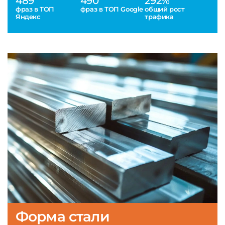
489
490
292%
фраз в ТОП
фраз в ТОП Google
общий рост
Яндекс
трафика
Форма стали