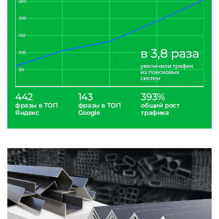
442
143
393%
фразы в ТОП
фразы в ТОП
общий рост
Яндекс
Google
трафика