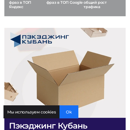
фраз в ТОП
фраз в ТОП Google
общий рост
Яндекс
трафика
Мы используем cookies
Ok
Пэкэджинг Кубань