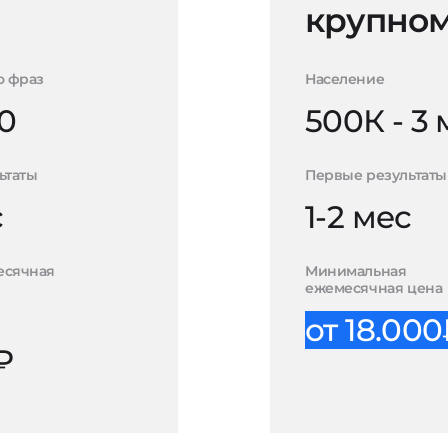
крупном
о фраз
Население
0
500К - 3
ьтаты
Первые результаты
с
1-2 мес
есячная
Минимальная
ежемесячная цена
от 18.00
₽