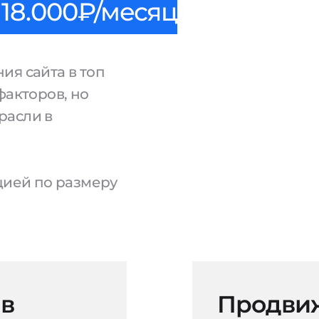
18.000₽/месяц
ия сайта в топ
факторов, но
расли в
ацией по размеру
 в
Продвиж