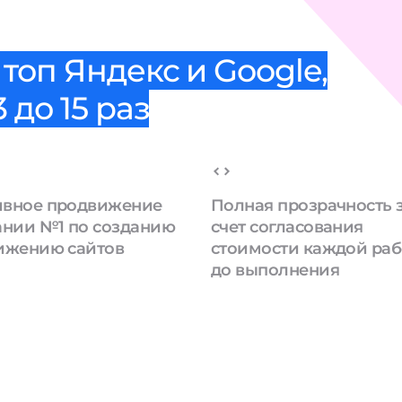
топ Яндекс и Google,
 до 15 раз
вное продвижение
Полная прозрачность 
ании №1 по созданию
счет согласования
ижению сайтов
стоимости каждой ра
до выполнения