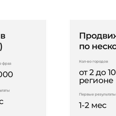
 в
Продвиж
)
по неск
Кол-во городов
о фраз
от 2 до 10
000
регионе
ьтаты
Первые результаты
с
1-2 мес