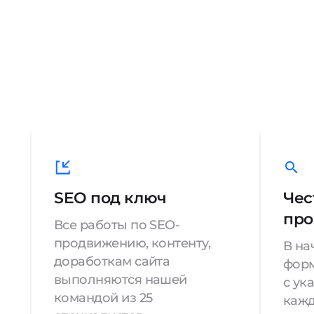
SEO под ключ
Чес
про
Все работы по SEO-
продвижению, контенту,
В на
доработкам сайта
форм
выполняются нашей
с ук
командой из 25
кажд