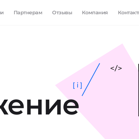
ли
Партнерам
Отзывы
Компания
Контак
[ i ]
жение