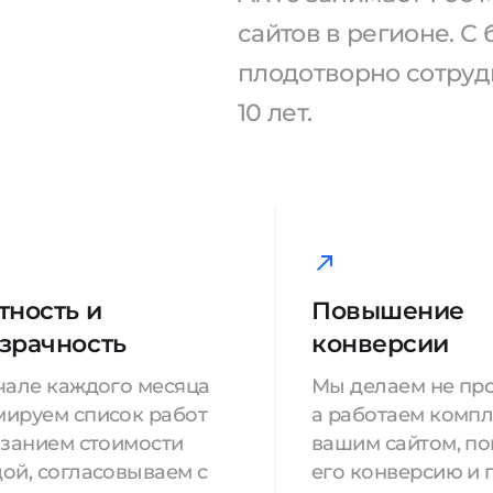
сайтов в регионе. 
плодотворно сотрудн
10 лет.
тность и
Повышение
зрачность
конверсии
чале каждого месяца
Мы делаем не про
ируем список работ
а работаем компл
азанием стоимости
вашим сайтом, п
ой, согласовываем с
его конверсию и 