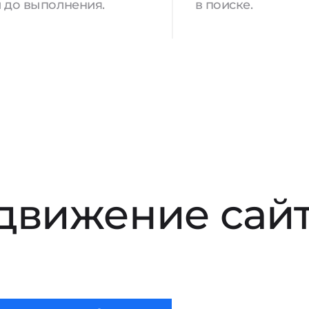
 до выполнения.
в поиске.
движение сай