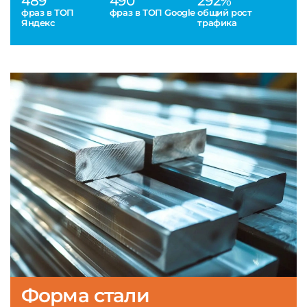
489
490
292%
фраз в ТОП
фраз в ТОП Google
общий рост
Яндекс
трафика
Форма стали