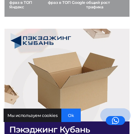
фраз в ТОП
фраз в ТОП Google
общий рост
Яндекс
трафика
Мы используем cookies
Ok
Пэкэджинг Кубань