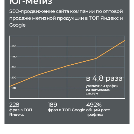
Юг-Метиз
SEO-продвижение сайта компании по оптовой
продаже метизной продукции в ТОП Яндекс и
Google
228
189
492%
фраз в ТОП
фраз в ТОП Google
общий рост
Яндекс
трафика