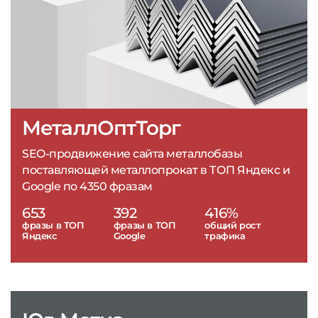
МеталлОптТорг
SEO-продвижение сайта металлобазы
поставляющей металлопрокат в ТОП Яндекс и
Google по 4350 фразам
653
392
416%
фразы в ТОП
фразы в ТОП
общий рост
Яндекс
Google
трафика