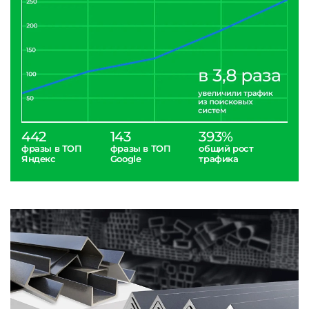
442
143
393%
фразы в ТОП
фразы в ТОП
общий рост
Яндекс
Google
трафика