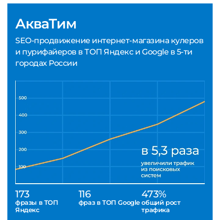
АкваТим
SEO-продвижение интернет-магазина кулеров
и пурифайеров в ТОП Яндекс и Google в 5-ти
городах России
173
116
473%
фразы в ТОП
фраз в ТОП Google
общий рост
Яндекс
трафика