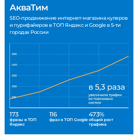
АкваТим
SEO-продвижение интернет-магазина кулеров
и пурифайеров в ТОП Яндекс и Google в 5-ти
городах России
173
116
473%
фразы в ТОП
фраз в ТОП Google
общий рост
Яндекс
трафика