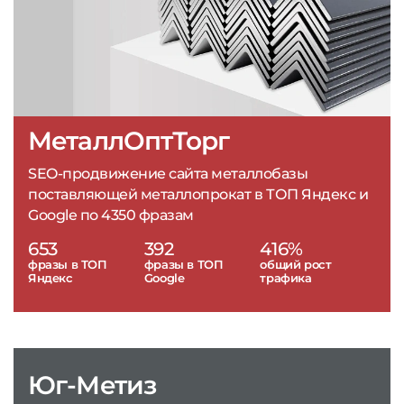
МеталлОптТорг
SEO-продвижение сайта металлобазы
поставляющей металлопрокат в ТОП Яндекс и
Google по 4350 фразам
653
392
416%
фразы в ТОП
фразы в ТОП
общий рост
Яндекс
Google
трафика
Юг-Метиз