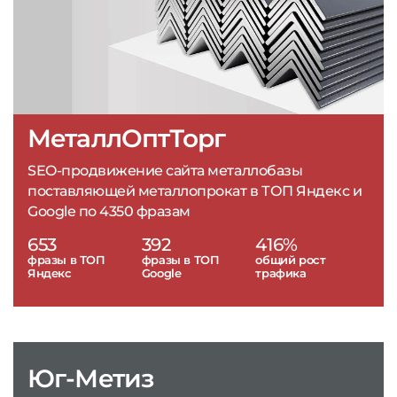
МеталлОптТорг
SEO-продвижение сайта металлобазы
поставляющей металлопрокат в ТОП Яндекс и
Google по 4350 фразам
653
392
416%
фразы в ТОП
фразы в ТОП
общий рост
Яндекс
Google
трафика
Юг-Метиз