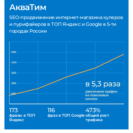
АкваТим
SEO-продвижение интернет-магазина кулеров
и пурифайеров в ТОП Яндекс и Google в 5-ти
городах России
173
116
473%
фразы в ТОП
фраз в ТОП Google
общий рост
Яндекс
трафика