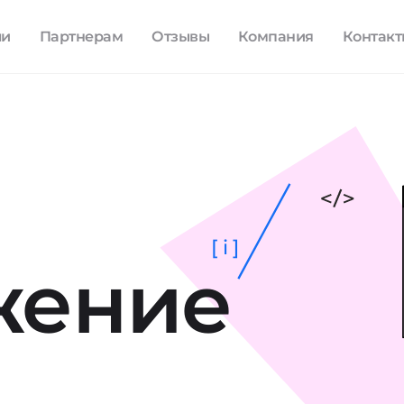
ли
Партнерам
Отзывы
Компания
Контак
[ i ]
жение