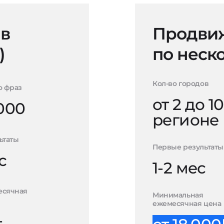
 в
Продвиж
)
по неск
Кол-во городов
о фраз
от 2 до 10
000
регионе
ьтаты
Первые результаты
с
1-2 мес
есячная
Минимальная
ежемесячная цена
-