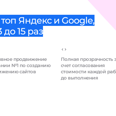
топ Яндекс и Google,
 до 15 раз
вное продвижение
Полная прозрачность 
ании №1 по созданию
счет согласования
ижению сайтов
стоимости каждой ра
до выполнения