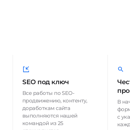
SEO под ключ
Чес
про
Все работы по SEO-
продвижению, контенту,
В на
доработкам сайта
форм
выполняются нашей
с ук
командой из 25
кажд