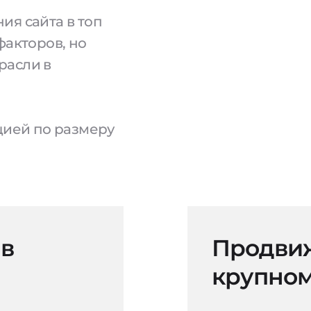
ия сайта в топ
факторов, но
расли в
ацией по размеру
 в
Продвиж
крупном