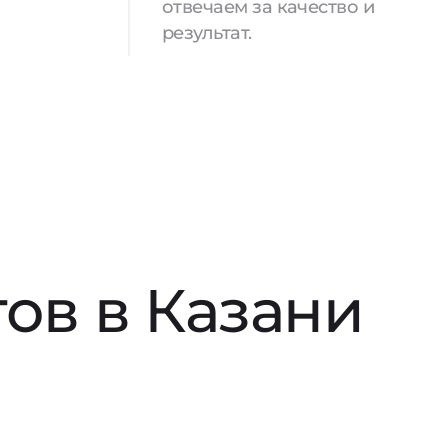
отвечаем за качество и
результат.
ов в Казани