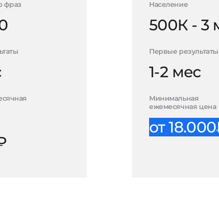
о фраз
Население
0
500К - 3
ьтаты
Первые результаты
с
1-2 мес
есячная
Минимальная
ежемесячная цена
от 18.00
₽