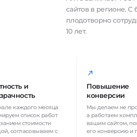
сайтов в регионе. 
плодотворно сотрудн
10 лет.
тность и
Повышение
зрачность
конверсии
чале каждого месяца
Мы делаем не про
ируем список работ
а работаем компл
азанием стоимости
вашим сайтом, п
ой, согласовываем с
его конверсию и 