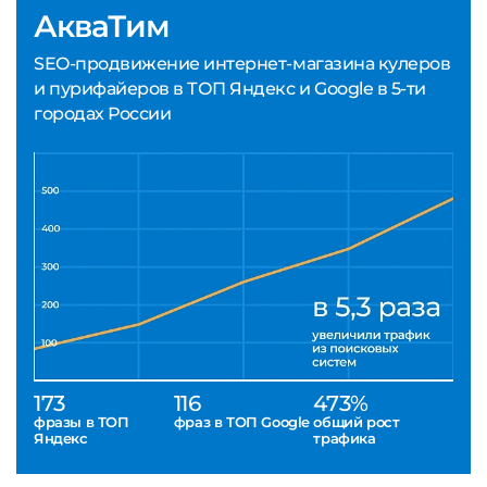
АкваТим
SEO-продвижение интернет-магазина кулеров
и пурифайеров в ТОП Яндекс и Google в 5-ти
городах России
173
116
473%
фразы в ТОП
фраз в ТОП Google
общий рост
Яндекс
трафика