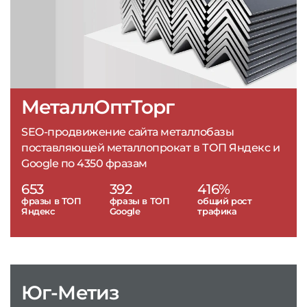
МеталлОптТорг
SEO-продвижение сайта металлобазы
поставляющей металлопрокат в ТОП Яндекс и
Google по 4350 фразам
653
392
416%
фразы в ТОП
фразы в ТОП
общий рост
Яндекс
Google
трафика
Юг-Метиз