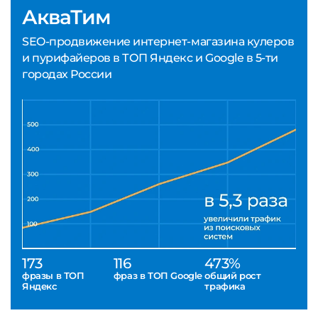
АкваТим
SEO-продвижение интернет-магазина кулеров
и пурифайеров в ТОП Яндекс и Google в 5-ти
городах России
173
116
473%
фразы в ТОП
фраз в ТОП Google
общий рост
Яндекс
трафика