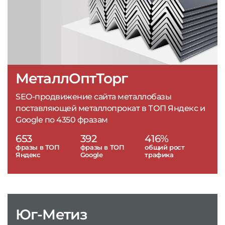
МеталлОптТорг
SEO-продвижение сайта металлобазы
поставляющей металлопрокат в ТОП Яндекс и
Google по 4350 фразам
653
392
416%
фразы в ТОП
фразы в ТОП
общий рост
Яндекс
Google
трафика
Юг-Метиз