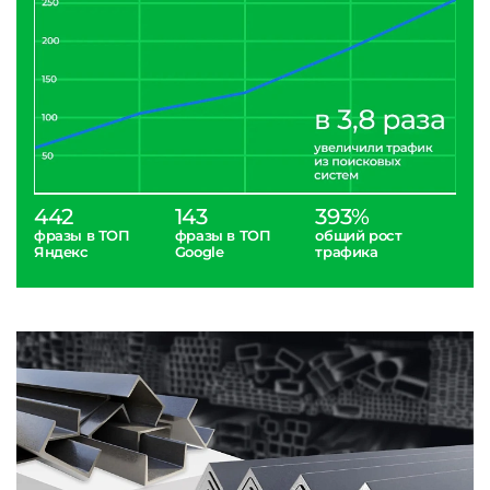
442
143
393%
фразы в ТОП
фразы в ТОП
общий рост
Яндекс
Google
трафика