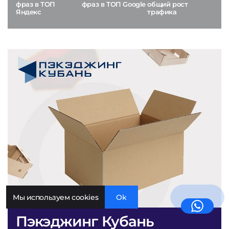
фраз в ТОП
фраз в ТОП Google
общий рост
Яндекс
трафика
Мы используем cookies
Ok
Пэкэджинг Кубань