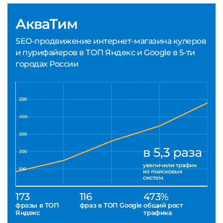
АкваТим
SEO-продвижение интернет-магазина кулеров
и пурифайеров в ТОП Яндекс и Google в 5-ти
городах России
173
116
473%
фразы в ТОП
фраз в ТОП Google
общий рост
Яндекс
трафика