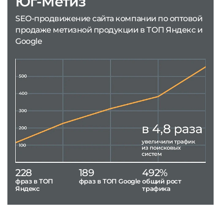
Юг-Метиз
SEO-продвижение сайта компании по оптовой
продаже метизной продукции в ТОП Яндекс и
Google
228
189
492%
фраз в ТОП
фраз в ТОП Google
общий рост
Яндекс
трафика