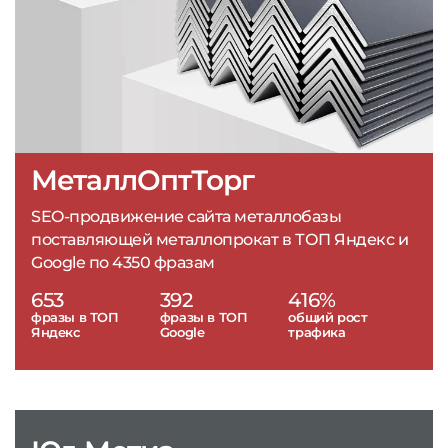
МеталлОптТорг
SEO-продвижение сайта металлобазы
поставляющей металлопрокат в ТОП Яндекс и
Google по 4350 фразам
653
392
416%
фразы в ТОП
фразы в ТОП
общий рост
Яндекс
Google
трафика