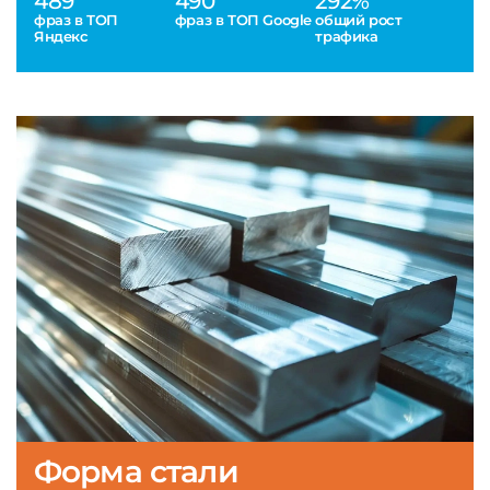
489
490
292%
фраз в ТОП
фраз в ТОП Google
общий рост
Яндекс
трафика
Форма стали