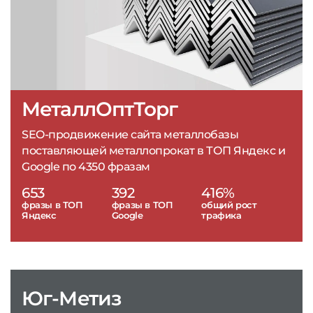
МеталлОптТорг
SEO-продвижение сайта металлобазы
поставляющей металлопрокат в ТОП Яндекс и
Google по 4350 фразам
653
392
416%
фразы в ТОП
фразы в ТОП
общий рост
Яндекс
Google
трафика
Юг-Метиз