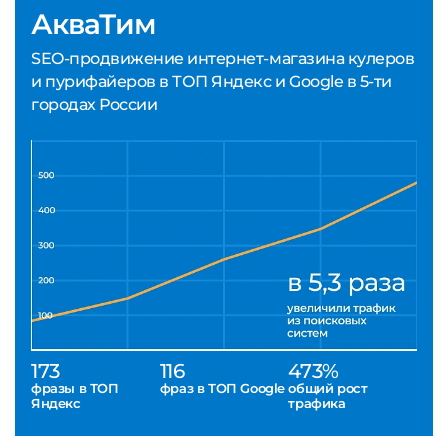
АкваТим
SEO-продвижение интернет-магазина кулеров
и пурифайеров в ТОП Яндекс и Google в 5-ти
городах России
173
116
473%
фразы в ТОП
фраз в ТОП Google
общий рост
Яндекс
трафика