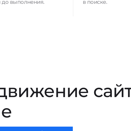
 до выполнения.
в поиске.
движение сай
ле