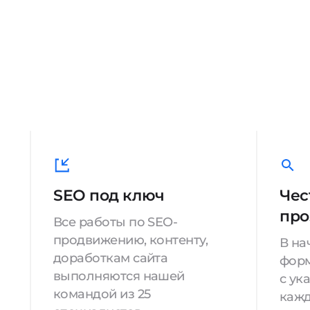
SEO под ключ
Чес
про
Все работы по SEO-
продвижению, контенту,
В на
доработкам сайта
форм
выполняются нашей
с ук
командой из 25
кажд