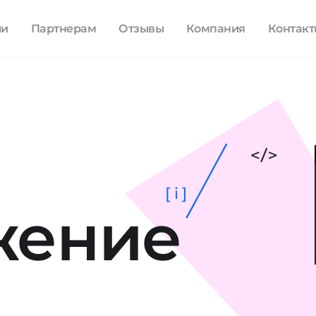
ли
Партнерам
Отзывы
Компания
Контак
[ i ]
жение