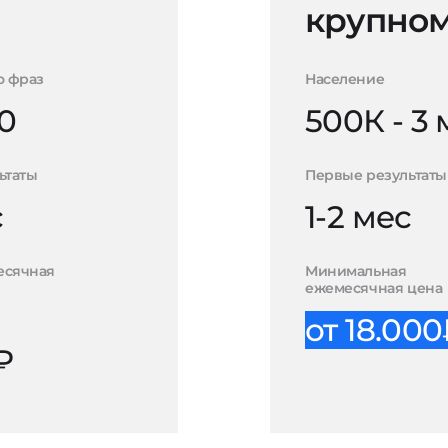
крупном
о фраз
Население
0
500К - 3
ьтаты
Первые результаты
с
1-2 мес
есячная
Минимальная
ежемесячная цена
от 18.00
₽