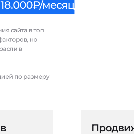
18.000₽/месяц
ия сайта в топ
факторов, но
расли в
ацией по размеру
 в
Продвиж