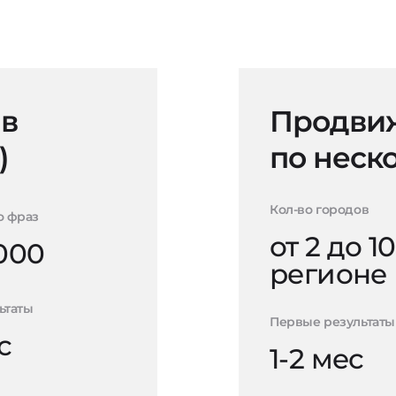
 в
Продвиж
)
по неск
Кол-во городов
о фраз
от 2 до 10
000
регионе
ьтаты
Первые результаты
с
1-2 мес