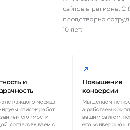
сайтов в регионе. 
плодотворно сотрудн
10 лет.
тность и
Повышение
зрачность
конверсии
чале каждого месяца
Мы делаем не про
ируем список работ
а работаем компл
азанием стоимости
вашим сайтом, п
ой, согласовываем с
его конверсию и 