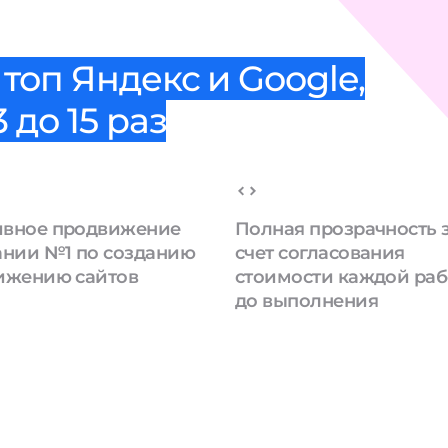
топ Яндекс и Google,
 до 15 раз
вное продвижение
Полная прозрачность 
ании №1 по созданию
счет согласования
ижению сайтов
стоимости каждой ра
до выполнения