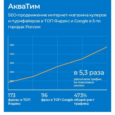
АкваТим
SEO-продвижение интернет-магазина кулеров
и пурифайеров в ТОП Яндекс и Google в 5-ти
городах России
173
116
473%
фразы в ТОП
фраз в ТОП Google
общий рост
Яндекс
трафика