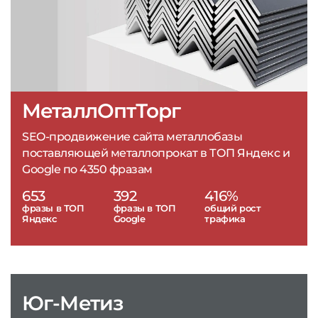
МеталлОптТорг
SEO-продвижение сайта металлобазы
поставляющей металлопрокат в ТОП Яндекс и
Google по 4350 фразам
653
392
416%
фразы в ТОП
фразы в ТОП
общий рост
Яндекс
Google
трафика
Юг-Метиз