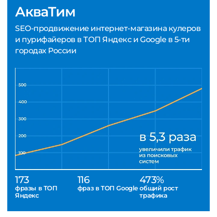
АкваТим
SEO-продвижение интернет-магазина кулеров
и пурифайеров в ТОП Яндекс и Google в 5-ти
городах России
173
116
473%
фразы в ТОП
фраз в ТОП Google
общий рост
Яндекс
трафика