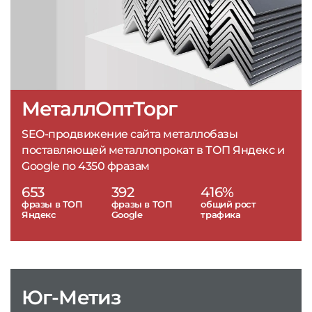
МеталлОптТорг
SEO-продвижение сайта металлобазы
поставляющей металлопрокат в ТОП Яндекс и
Google по 4350 фразам
653
392
416%
фразы в ТОП
фразы в ТОП
общий рост
Яндекс
Google
трафика
Юг-Метиз