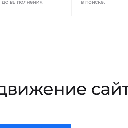
 до выполнения.
в поиске.
движение сай