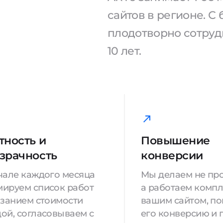
сайтов в регионе. 
плодотворно сотрудн
10 лет.
тность и
Повышение
зрачность
конверсии
чале каждого месяца
Мы делаем не про
ируем список работ
а работаем компл
азанием стоимости
вашим сайтом, п
ой, согласовываем с
его конверсию и 