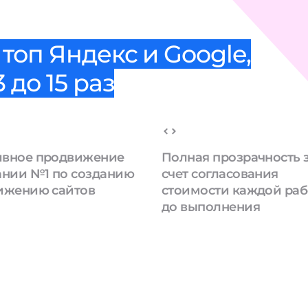
топ Яндекс и Google,
 до 15 раз
вное продвижение
Полная прозрачность 
ании №1 по созданию
счет согласования
ижению сайтов
стоимости каждой ра
до выполнения