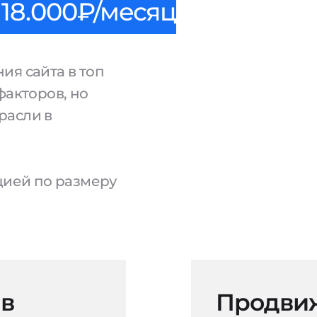
18.000₽/месяц
ия сайта в топ
факторов, но
расли в
ацией по размеру
 в
Продвиж