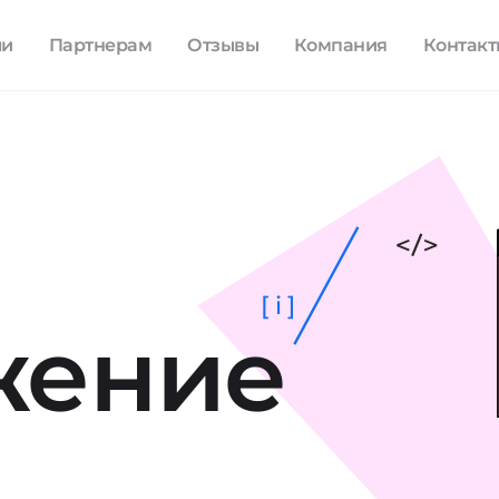
ли
Партнерам
Отзывы
Компания
Контак
[ i ]
жение