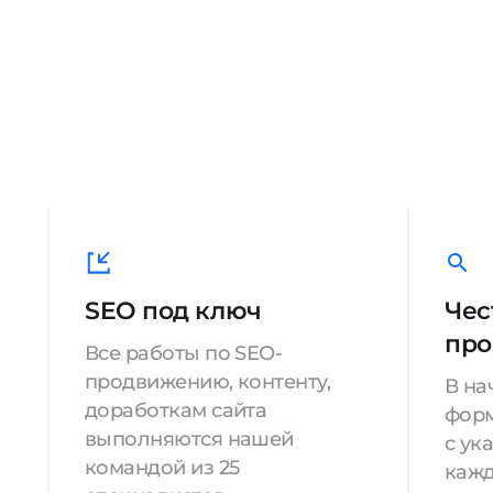
SEO под ключ
Чес
про
Все работы по SEO-
продвижению, контенту,
В на
доработкам сайта
форм
выполняются нашей
с ук
командой из 25
кажд