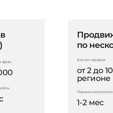
 в
Продвиж
)
по неск
Кол-во городов
о фраз
от 2 до 10
000
регионе
ьтаты
Первые результаты
с
1-2 мес