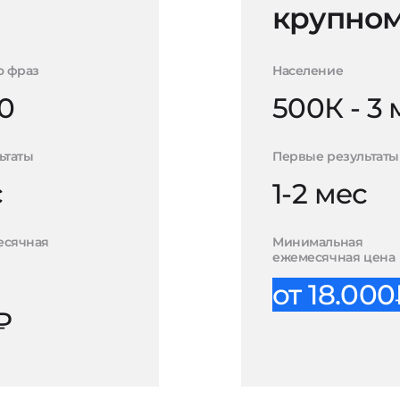
крупном
о фраз
Население
0
500К - 3
ьтаты
Первые результаты
с
1-2 мес
есячная
Минимальная
ежемесячная цена
от 18.00
₽