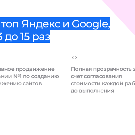
топ Яндекс и Google,
 до 15 раз
вное продвижение
Полная прозрачность 
ании №1 по созданию
счет согласования
ижению сайтов
стоимости каждой ра
до выполнения