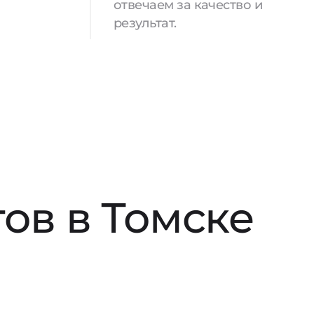
отвечаем за качество и
результат.
ов в Томске