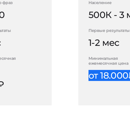
о фраз
Население
0
500К - 3
ьтаты
Первые результаты
с
1-2 мес
есячная
Минимальная
ежемесячная цена
от 18.00
₽