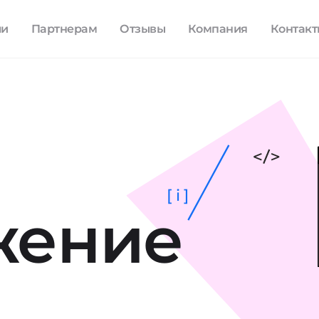
ли
Партнерам
Отзывы
Компания
Контак
[ i ]
жение