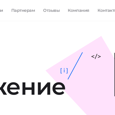
ли
Партнерам
Отзывы
Компания
Контак
[ i ]
жение