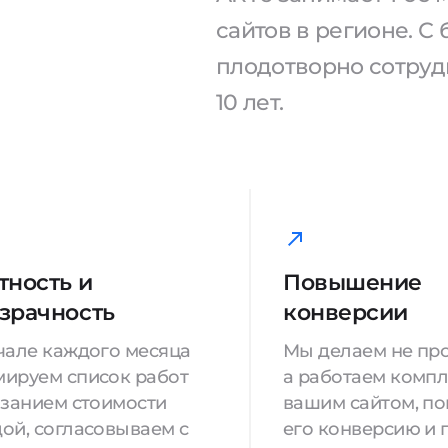
сайтов в регионе. 
плодотворно сотрудн
10 лет.
тность и
Повышение
зрачность
конверсии
чале каждого месяца
Мы делаем не про
ируем список работ
а работаем компл
азанием стоимости
вашим сайтом, п
ой, согласовываем с
его конверсию и 