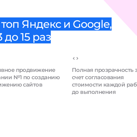
топ Яндекс и Google,
 до 15 раз
вное продвижение
Полная прозрачность 
ании №1 по созданию
счет согласования
ижению сайтов
стоимости каждой ра
до выполнения