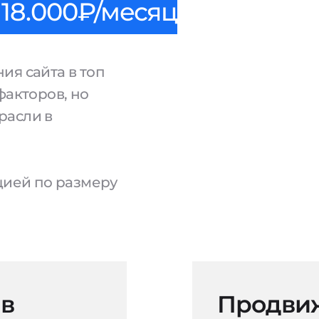
18.000₽/месяц
ия сайта в топ
факторов, но
расли в
ацией по размеру
 в
Продвиж