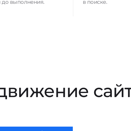
 до выполнения.
в поиске.
движение сай