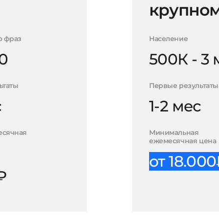
крупном
о фраз
Население
0
500К - 3
ьтаты
Первые результаты
с
1-2 мес
есячная
Минимальная
ежемесячная цена
от 18.00
₽