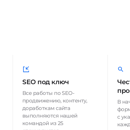
SEO под ключ
Чес
про
Все работы по SEO-
продвижению, контенту,
В на
доработкам сайта
форм
выполняются нашей
с ук
командой из 25
кажд