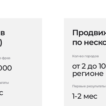
 в
Продвиж
)
по неск
Кол-во городов
о фраз
от 2 до 10
000
регионе
ьтаты
Первые результаты
с
1-2 мес