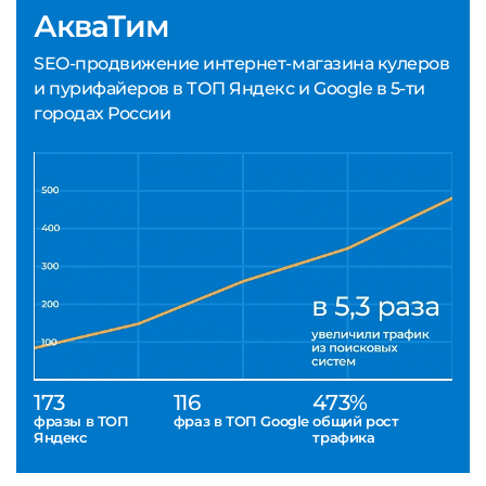
АкваТим
SEO-продвижение интернет-магазина кулеров
и пурифайеров в ТОП Яндекс и Google в 5-ти
городах России
173
116
473%
фразы в ТОП
фраз в ТОП Google
общий рост
Яндекс
трафика