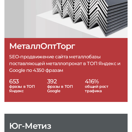
МеталлОптТорг
SEO-продвижение сайта металлобазы
поставляющей металлопрокат в ТОП Яндекс и
Google по 4350 фразам
653
392
416%
фразы в ТОП
фразы в ТОП
общий рост
Яндекс
Google
трафика
Юг-Метиз