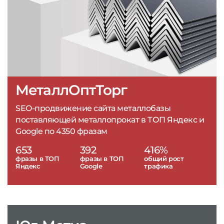
МеталлОптТорг
SEO-продвижение сайта металлобазы
поставляющей металлопрокат в ТОП Яндекс и
Google по 4350 фразам
653
392
416%
фразы в ТОП
фразы в ТОП
общий рост
Яндекс
Google
трафика