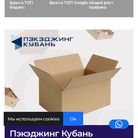
фраз в ТОП
фраз в ТОП Google
общий рост
Яндекс
трафика
Мы используем cookies
Ok
Пэкэджинг Кубань