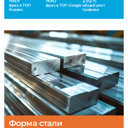
489
490
292%
фраз в ТОП
фраз в ТОП Google
общий рост
Яндекс
трафика
Форма стали