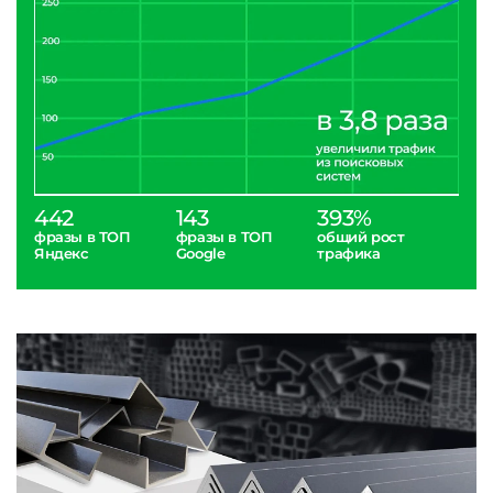
442
143
393%
фразы в ТОП
фразы в ТОП
общий рост
Яндекс
Google
трафика