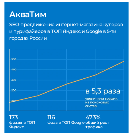
АкваТим
SEO-продвижение интернет-магазина кулеров
и пурифайеров в ТОП Яндекс и Google в 5-ти
городах России
173
116
473%
фразы в ТОП
фраз в ТОП Google
общий рост
Яндекс
трафика