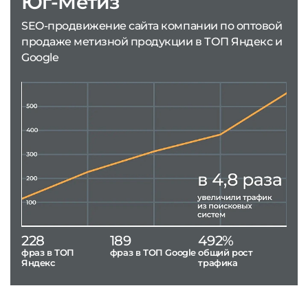
Юг-Метиз
SEO-продвижение сайта компании по оптовой
продаже метизной продукции в ТОП Яндекс и
Google
228
189
492%
фраз в ТОП
фраз в ТОП Google
общий рост
Яндекс
трафика