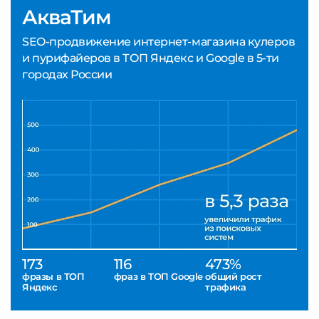
АкваТим
SEO-продвижение интернет-магазина кулеров
и пурифайеров в ТОП Яндекс и Google в 5-ти
городах России
173
116
473%
фразы в ТОП
фраз в ТОП Google
общий рост
Яндекс
трафика