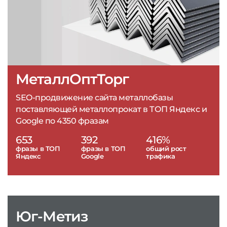
МеталлОптТорг
SEO-продвижение сайта металлобазы
поставляющей металлопрокат в ТОП Яндекс и
Google по 4350 фразам
653
392
416%
фразы в ТОП
фразы в ТОП
общий рост
Яндекс
Google
трафика
Юг-Метиз