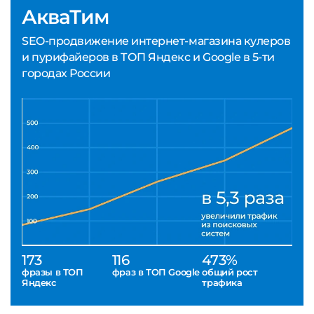
АкваТим
SEO-продвижение интернет-магазина кулеров
и пурифайеров в ТОП Яндекс и Google в 5-ти
городах России
173
116
473%
фразы в ТОП
фраз в ТОП Google
общий рост
Яндекс
трафика