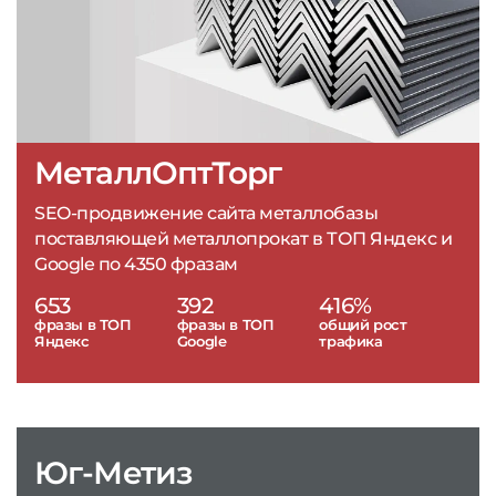
МеталлОптТорг
SEO-продвижение сайта металлобазы
поставляющей металлопрокат в ТОП Яндекс и
Google по 4350 фразам
653
392
416%
фразы в ТОП
фразы в ТОП
общий рост
Яндекс
Google
трафика
Юг-Метиз