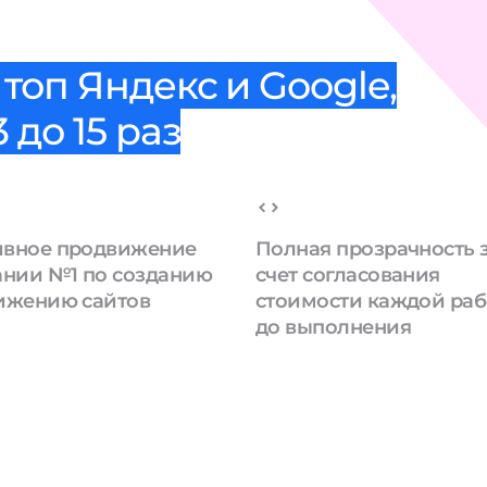
топ Яндекс и Google,
 до 15 раз
вное продвижение
Полная прозрачность 
ании №1 по созданию
счет согласования
ижению сайтов
стоимости каждой ра
до выполнения