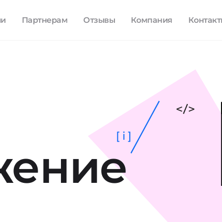
ли
Партнерам
Отзывы
Компания
Контак
[ i ]
жение