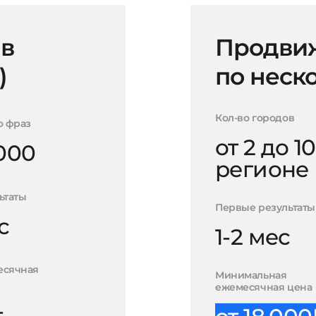
 в
Продвиж
)
по неск
Кол-во городов
о фраз
от 2 до 10
000
регионе
ьтаты
Первые результаты
с
1-2 мес
есячная
Минимальная
ежемесячная цена
-