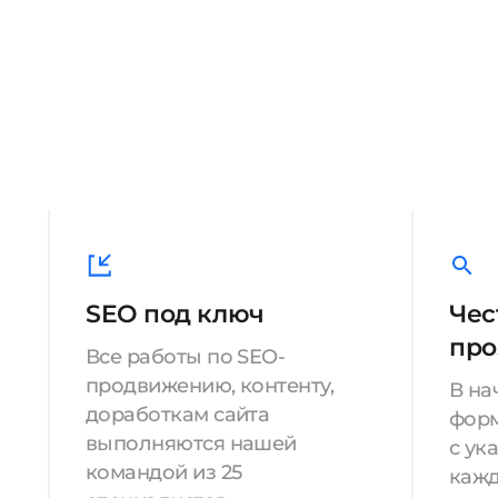
SEO под ключ
Чес
про
Все работы по SEO-
продвижению, контенту,
В на
доработкам сайта
форм
выполняются нашей
с ук
командой из 25
кажд