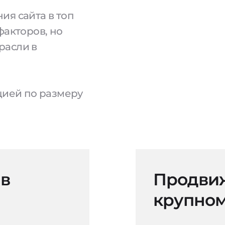
ия сайта в топ
факторов, но
расли в
ацией по размеру
 в
Продвиж
крупном