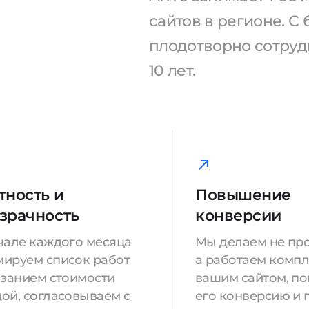
сайтов в регионе. 
плодотворно сотрудн
10 лет.
тность и
Повышение
зрачность
конверсии
чале каждого месяца
Мы делаем не про
ируем список работ
а работаем компл
азанием стоимости
вашим сайтом, п
ой, согласовываем с
его конверсию и 