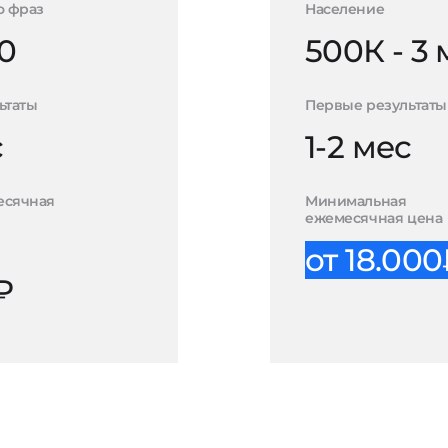
о фраз
Население
0
500К - 3
ьтаты
Первые результаты
с
1-2 мес
есячная
Минимальная
ежемесячная цена
от 18.00
₽