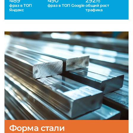
489
490
292%
фраз в ТОП
фраз в ТОП Google
общий рост
Яндекс
трафика
Форма стали