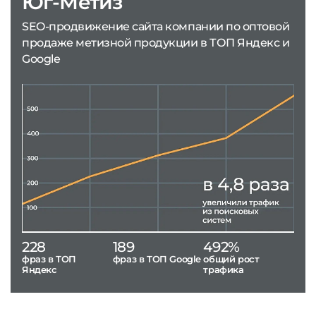
Юг-Метиз
SEO-продвижение сайта компании по оптовой
продаже метизной продукции в ТОП Яндекс и
Google
228
189
492%
фраз в ТОП
фраз в ТОП Google
общий рост
Яндекс
трафика