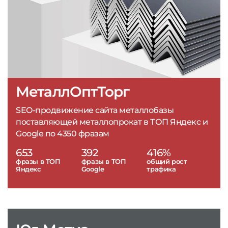
МеталлОптТорг
SEO-продвижение сайта металлобазы
поставляющей металлопрокат в ТОП Яндекс и
Google по 4350 фразам
653
392
416%
фразы в ТОП
фразы в ТОП
общий рост
Яндекс
Google
трафика