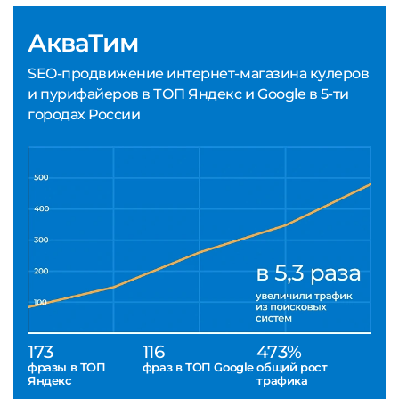
АкваТим
SEO-продвижение интернет-магазина кулеров
и пурифайеров в ТОП Яндекс и Google в 5-ти
городах России
173
116
473%
фразы в ТОП
фраз в ТОП Google
общий рост
Яндекс
трафика