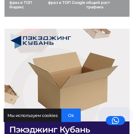
фраз в ТОП
фраз в ТОП Google
общий рост
Яндекс
трафика
Мы используем cookies
Ok
Пэкэджинг Кубань