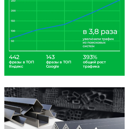
442
143
393%
фразы в ТОП
фразы в ТОП
общий рост
Яндекс
Google
трафика