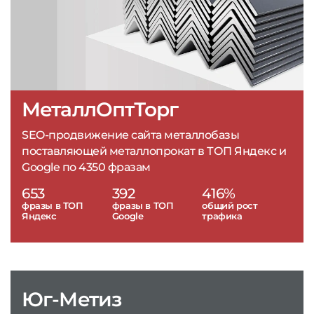
МеталлОптТорг
SEO-продвижение сайта металлобазы
поставляющей металлопрокат в ТОП Яндекс и
Google по 4350 фразам
653
392
416%
фразы в ТОП
фразы в ТОП
общий рост
Яндекс
Google
трафика
Юг-Метиз