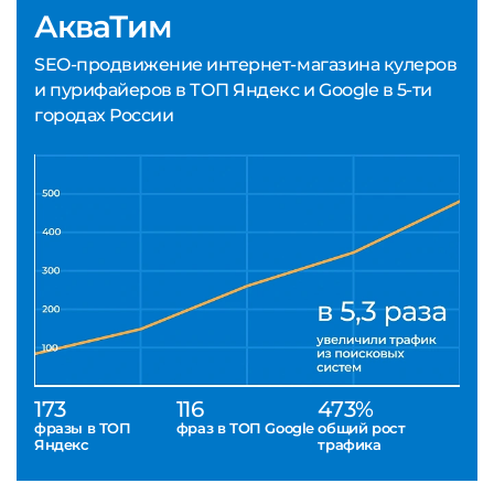
АкваТим
SEO-продвижение интернет-магазина кулеров
и пурифайеров в ТОП Яндекс и Google в 5-ти
городах России
173
116
473%
фразы в ТОП
фраз в ТОП Google
общий рост
Яндекс
трафика