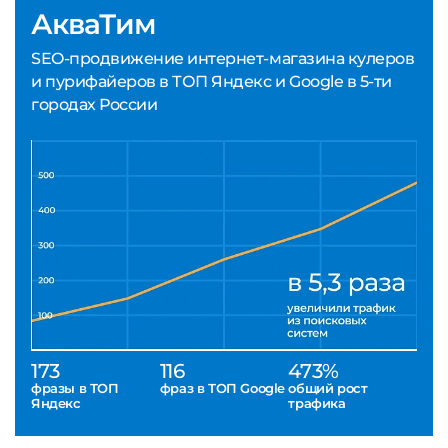
АкваТим
SEO-продвижение интернет-магазина кулеров
и пурифайеров в ТОП Яндекс и Google в 5-ти
городах России
173
116
473%
фразы в ТОП
фраз в ТОП Google
общий рост
Яндекс
трафика