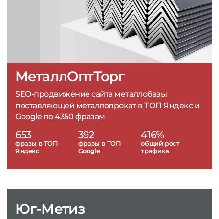
МеталлОптТорг
SEO-продвижение сайта металлобазы
поставляющей металлопрокат в ТОП Яндекс и
Google по 4350 фразам
653
392
416%
фразы в ТОП
фразы в ТОП
общий рост
Яндекс
Google
трафика
Юг-Метиз