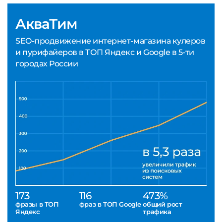
АкваТим
SEO-продвижение интернет-магазина кулеров
и пурифайеров в ТОП Яндекс и Google в 5-ти
городах России
173
116
473%
фразы в ТОП
фраз в ТОП Google
общий рост
Яндекс
трафика