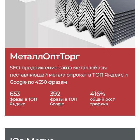
МеталлОптТорг
SEO-продвижение сайта металлобазы
поставляющей металлопрокат в ТОП Яндекс и
Google по 4350 фразам
653
392
416%
фразы в ТОП
фразы в ТОП
общий рост
Яндекс
Google
трафика