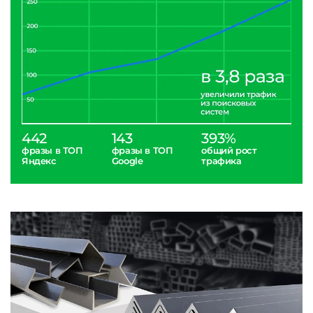
442
143
393%
фразы в ТОП
фразы в ТОП
общий рост
Яндекс
Google
трафика