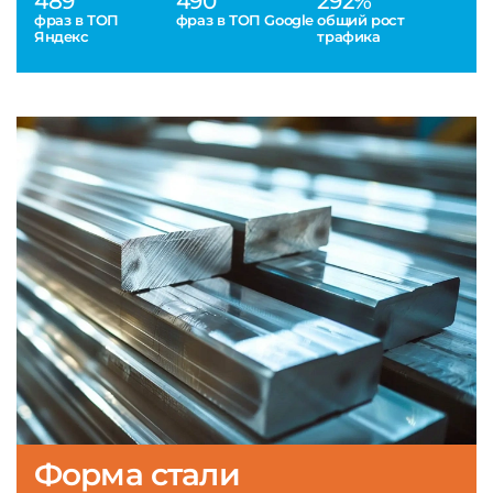
489
490
292%
фраз в ТОП
фраз в ТОП Google
общий рост
Яндекс
трафика
Форма стали