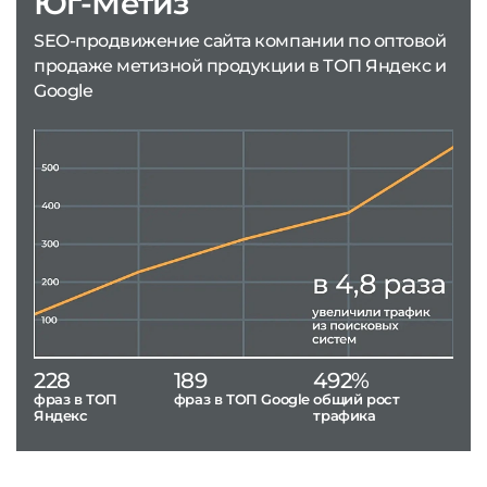
Юг-Метиз
SEO-продвижение сайта компании по оптовой
продаже метизной продукции в ТОП Яндекс и
Google
228
189
492%
фраз в ТОП
фраз в ТОП Google
общий рост
Яндекс
трафика