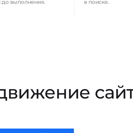
 до выполнения.
в поиске.
движение сай