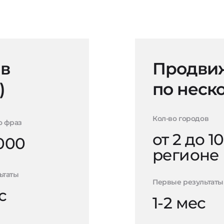
 в
Продвиж
)
по неск
Кол-во городов
о фраз
от 2 до 10
000
регионе
ьтаты
Первые результаты
с
1-2 мес