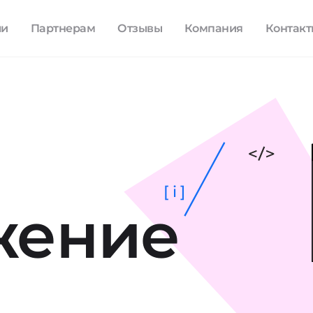
ли
Партнерам
Отзывы
Компания
Контак
[ i ]
жение