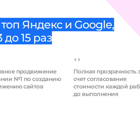
топ Яндекс и Google,
 до 15 раз
вное продвижение
Полная прозрачность 
ании №1 по созданию
счет согласования
ижению сайтов
стоимости каждой ра
до выполнения