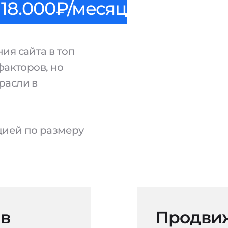
18.000₽/месяц
ия сайта в топ
факторов, но
расли в
ацией по размеру
 в
Продвиж