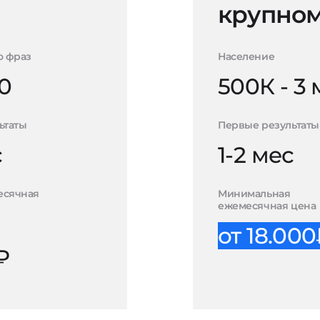
крупном
о фраз
Население
0
500К - 3
ьтаты
Первые результаты
с
1-2 мес
есячная
Минимальная
ежемесячная цена
от 18.00
₽