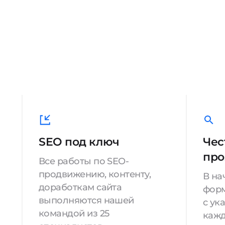
SEO под ключ
Чес
про
Все работы по SEO-
продвижению, контенту,
В на
доработкам сайта
форм
выполняются нашей
с ук
командой из 25
кажд