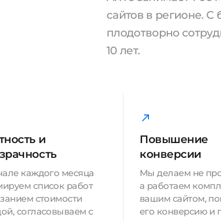
сайтов в регионе. 
плодотворно сотрудн
10 лет.
тность и
Повышение
зрачность
конверсии
чале каждого месяца
Мы делаем не про
ируем список работ
а работаем компл
азанием стоимости
вашим сайтом, п
ой, согласовываем с
его конверсию и 