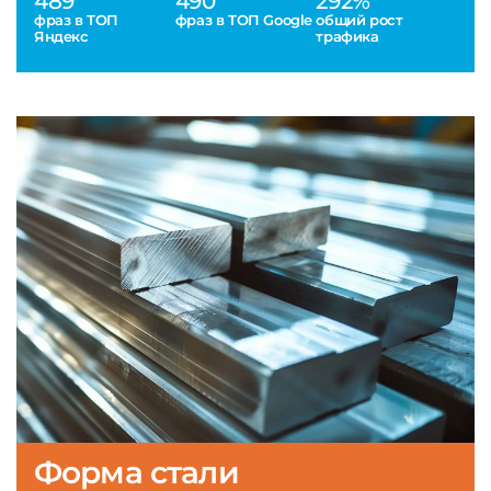
489
490
292%
фраз в ТОП
фраз в ТОП Google
общий рост
Яндекс
трафика
Форма стали