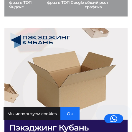
фраз в ТОП
фраз в ТОП Google
общий рост
Яндекс
трафика
Мы используем cookies
Ok
Пэкэджинг Кубань