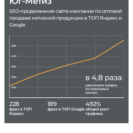
Юг-Метиз
SEO-продвижение сайта компании по оптовой
продаже метизной продукции в ТОП Яндекс и
Google
228
189
492%
фраз в ТОП
фраз в ТОП Google
общий рост
Яндекс
трафика