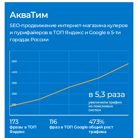
АкваТим
SEO-продвижение интернет-магазина кулеров
и пурифайеров в ТОП Яндекс и Google в 5-ти
городах России
173
116
473%
фразы в ТОП
фраз в ТОП Google
общий рост
Яндекс
трафика