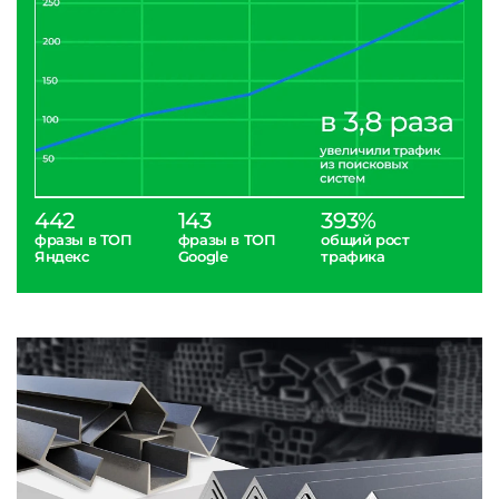
442
143
393%
фразы в ТОП
фразы в ТОП
общий рост
Яндекс
Google
трафика