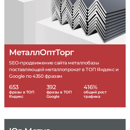
МеталлОптТорг
SEO-продвижение сайта металлобазы
поставляющей металлопрокат в ТОП Яндекс и
Google по 4350 фразам
653
392
416%
фразы в ТОП
фразы в ТОП
общий рост
Яндекс
Google
трафика