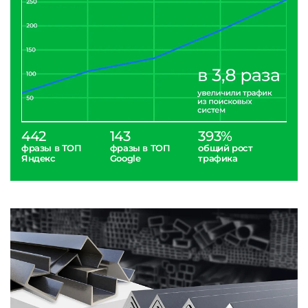
442
143
393%
фразы в ТОП
фразы в ТОП
общий рост
Яндекс
Google
трафика