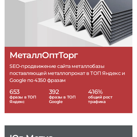
МеталлОптТорг
SEO-продвижение сайта металлобазы
поставляющей металлопрокат в ТОП Яндекс и
Google по 4350 фразам
653
392
416%
фразы в ТОП
фразы в ТОП
общий рост
Яндекс
Google
трафика