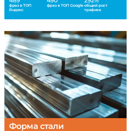
489
490
292%
фраз в ТОП
фраз в ТОП Google
общий рост
Яндекс
трафика
Форма стали