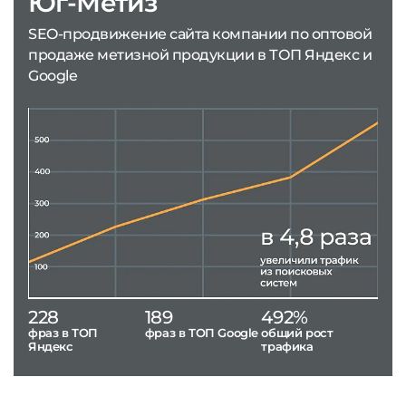
Юг-Метиз
SEO-продвижение сайта компании по оптовой
продаже метизной продукции в ТОП Яндекс и
Google
228
189
492%
фраз в ТОП
фраз в ТОП Google
общий рост
Яндекс
трафика