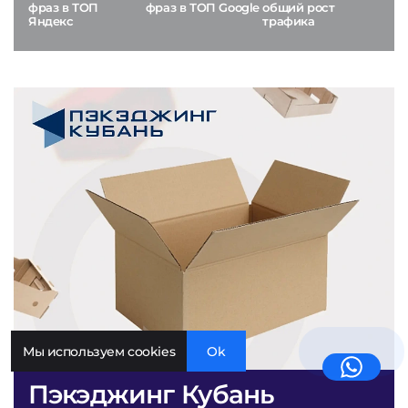
фраз в ТОП
фраз в ТОП Google
общий рост
Яндекс
трафика
Мы используем cookies
Ok
Пэкэджинг Кубань