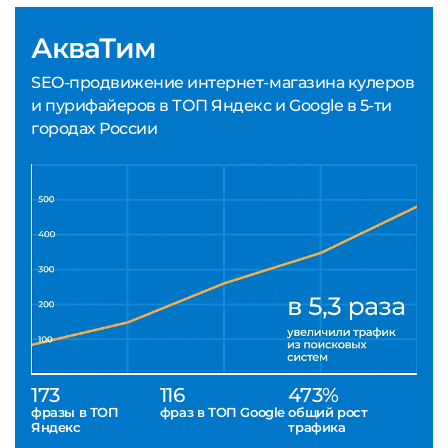
АкваТим
SEO-продвижение интернет-магазина кулеров
и пурифайеров в ТОП Яндекс и Google в 5-ти
городах России
173
116
473%
фразы в ТОП
фраз в ТОП Google
общий рост
Яндекс
трафика