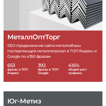
МеталлОптТорг
SEO-продвижение сайта металлобазы
поставляющей металлопрокат в ТОП Яндекс и
Google по 4350 фразам
653
392
416%
фразы в ТОП
фразы в ТОП
общий рост
Яндекс
Google
трафика
Юг-Метиз