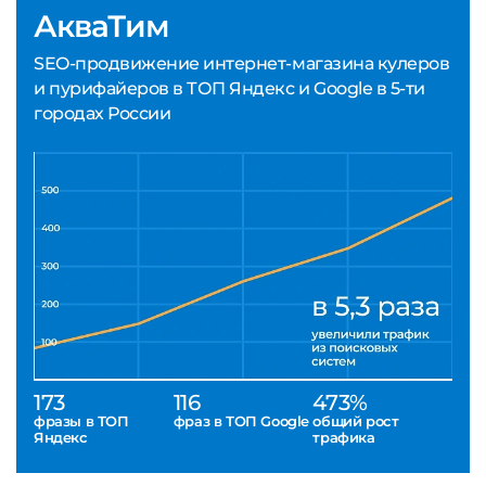
АкваТим
SEO-продвижение интернет-магазина кулеров
и пурифайеров в ТОП Яндекс и Google в 5-ти
городах России
173
116
473%
фразы в ТОП
фраз в ТОП Google
общий рост
Яндекс
трафика