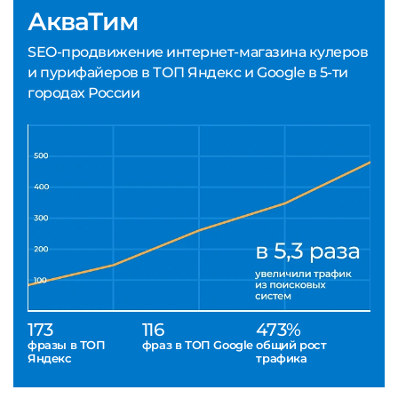
АкваТим
SEO-продвижение интернет-магазина кулеров
и пурифайеров в ТОП Яндекс и Google в 5-ти
городах России
173
116
473%
фразы в ТОП
фраз в ТОП Google
общий рост
Яндекс
трафика