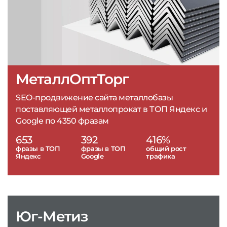
МеталлОптТорг
SEO-продвижение сайта металлобазы
поставляющей металлопрокат в ТОП Яндекс и
Google по 4350 фразам
653
392
416%
фразы в ТОП
фразы в ТОП
общий рост
Яндекс
Google
трафика
Юг-Метиз