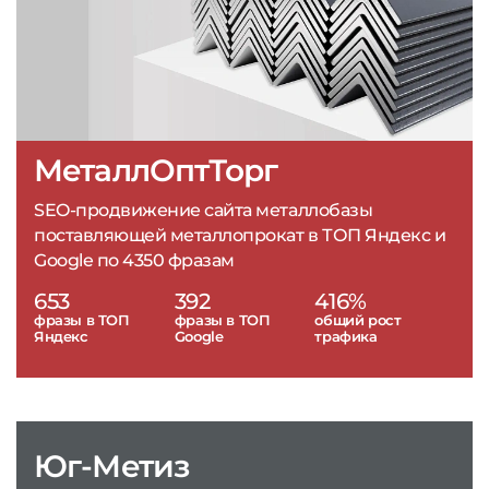
МеталлОптТорг
SEO-продвижение сайта металлобазы
поставляющей металлопрокат в ТОП Яндекс и
Google по 4350 фразам
653
392
416%
фразы в ТОП
фразы в ТОП
общий рост
Яндекс
Google
трафика
Юг-Метиз