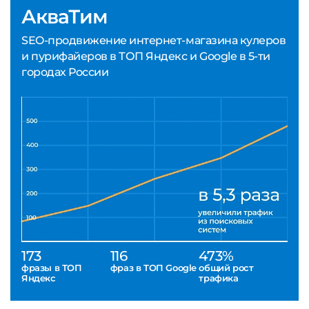
АкваТим
SEO-продвижение интернет-магазина кулеров
и пурифайеров в ТОП Яндекс и Google в 5-ти
городах России
173
116
473%
фразы в ТОП
фраз в ТОП Google
общий рост
Яндекс
трафика