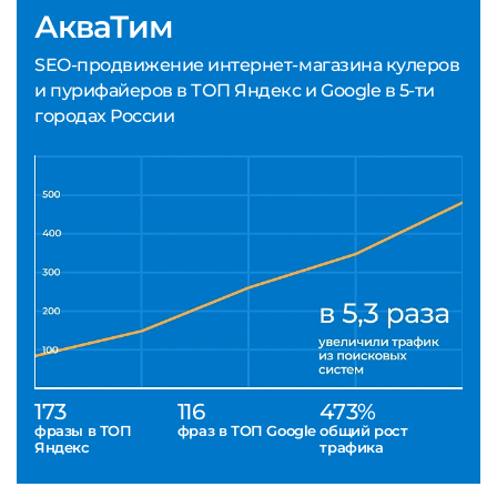
АкваТим
SEO-продвижение интернет-магазина кулеров
и пурифайеров в ТОП Яндекс и Google в 5-ти
городах России
173
116
473%
фразы в ТОП
фраз в ТОП Google
общий рост
Яндекс
трафика