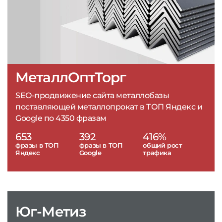
МеталлОптТорг
SEO-продвижение сайта металлобазы
поставляющей металлопрокат в ТОП Яндекс и
Google по 4350 фразам
653
392
416%
фразы в ТОП
фразы в ТОП
общий рост
Яндекс
Google
трафика
Юг-Метиз