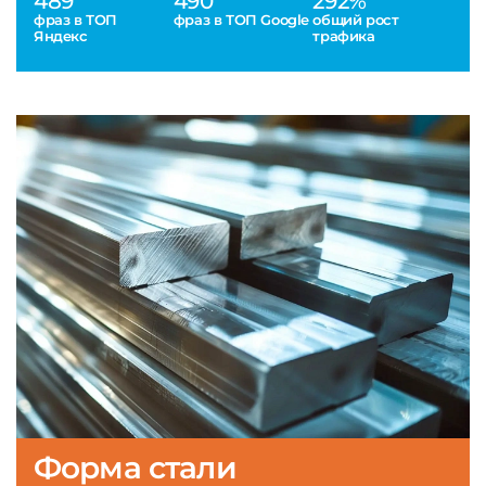
489
490
292%
фраз в ТОП
фраз в ТОП Google
общий рост
Яндекс
трафика
Форма стали