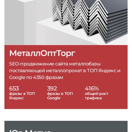
МеталлОптТорг
SEO-продвижение сайта металлобазы
поставляющей металлопрокат в ТОП Яндекс и
Google по 4350 фразам
653
392
416%
фразы в ТОП
фразы в ТОП
общий рост
Яндекс
Google
трафика