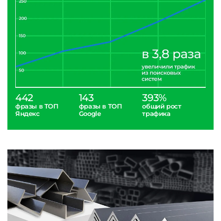
442
143
393%
фразы в ТОП
фразы в ТОП
общий рост
Яндекс
Google
трафика