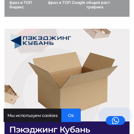
фраз в ТОП
фраз в ТОП Google
общий рост
Яндекс
трафика
Мы используем cookies
Ok
Пэкэджинг Кубань