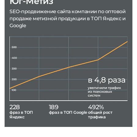
Юг-Метиз
SEO-продвижение сайта компании по оптовой
продаже метизной продукции в ТОП Яндекс и
Google
228
189
492%
фраз в ТОП
фраз в ТОП Google
общий рост
Яндекс
трафика