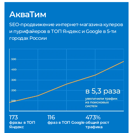
АкваТим
SEO-продвижение интернет-магазина кулеров
и пурифайеров в ТОП Яндекс и Google в 5-ти
городах России
173
116
473%
фразы в ТОП
фраз в ТОП Google
общий рост
Яндекс
трафика