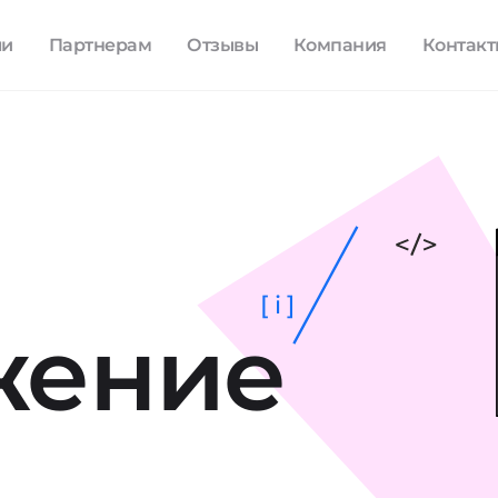
ли
Партнерам
Отзывы
Компания
Контак
[ i ]
жение