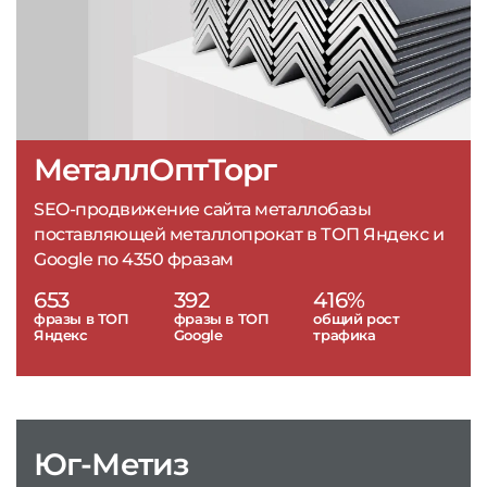
МеталлОптТорг
SEO-продвижение сайта металлобазы
поставляющей металлопрокат в ТОП Яндекс и
Google по 4350 фразам
653
392
416%
фразы в ТОП
фразы в ТОП
общий рост
Яндекс
Google
трафика
Юг-Метиз