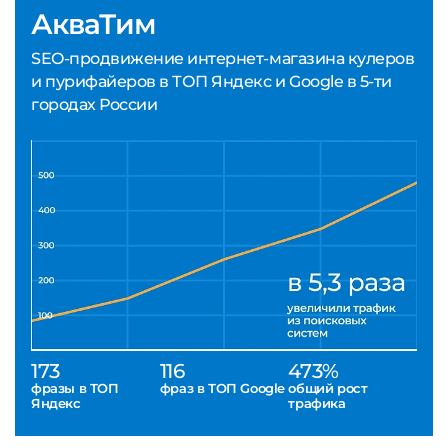
АкваТим
SEO-продвижение интернет-магазина кулеров
и пурифайеров в ТОП Яндекс и Google в 5-ти
городах России
173
116
473%
фразы в ТОП
фраз в ТОП Google
общий рост
Яндекс
трафика