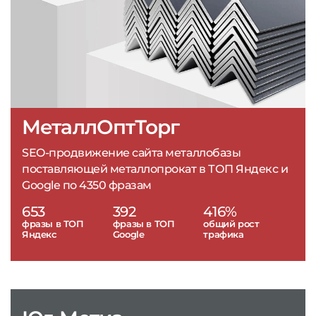
МеталлОптТорг
SEO-продвижение сайта металлобазы
поставляющей металлопрокат в ТОП Яндекс и
Google по 4350 фразам
653
392
416%
фразы в ТОП
фразы в ТОП
общий рост
Яндекс
Google
трафика