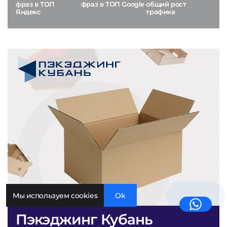
фраз в ТОП
фраз в ТОП Google
общий рост
Яндекс
трафика
Мы используем cookies
Ok
Пэкэджинг Кубань