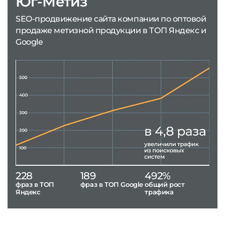
Юг-Метиз
SEO-продвижение сайта компании по оптовой
продаже метизной продукции в ТОП Яндекс и
Google
228
189
492%
фраз в ТОП
фраз в ТОП Google
общий рост
Яндекс
трафика