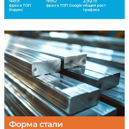
489
490
292%
фраз в ТОП
фраз в ТОП Google
общий рост
Яндекс
трафика
Форма стали