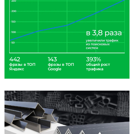
442
143
393%
фразы в ТОП
фразы в ТОП
общий рост
Яндекс
Google
трафика