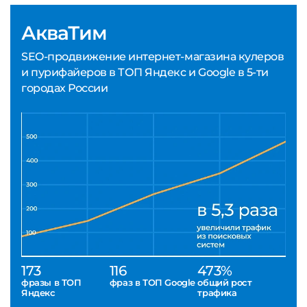
АкваТим
SEO-продвижение интернет-магазина кулеров
и пурифайеров в ТОП Яндекс и Google в 5-ти
городах России
173
116
473%
фразы в ТОП
фраз в ТОП Google
общий рост
Яндекс
трафика