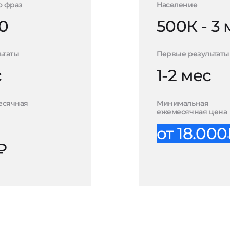
о фраз
Население
0
500К - 3
ьтаты
Первые результаты
с
1-2 мес
есячная
Минимальная
ежемесячная цена
от 18.00
₽