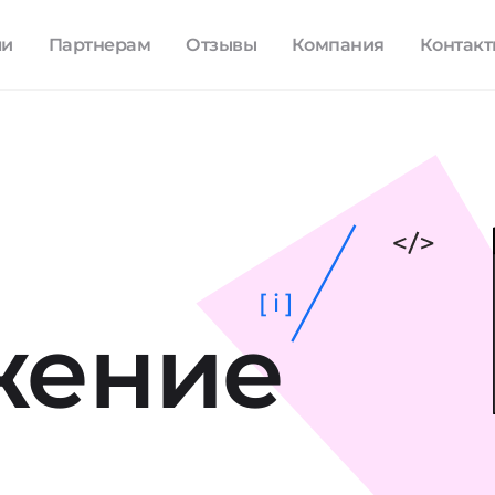
ли
Партнерам
Отзывы
Компания
Контак
[ i ]
жение