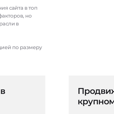
ия сайта в топ
факторов, но
расли в
ацией по размеру
 в
Продвиж
крупном