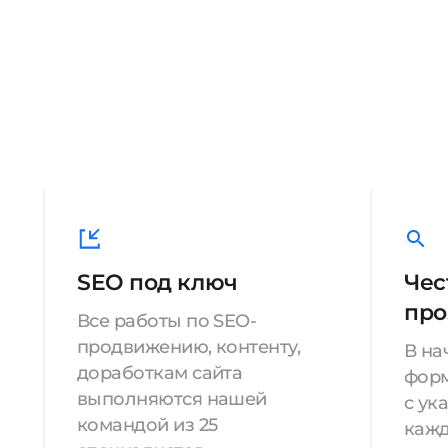
SEO под ключ
Чес
про
Все работы по SEO-
продвижению, контенту,
В на
доработкам сайта
форм
выполняются нашей
с ук
командой из 25
кажд