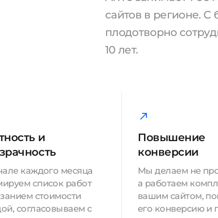
сайтов в регионе. 
плодотворно сотрудн
10 лет.
тность и
Повышение
зрачность
конверсии
чале каждого месяца
Мы делаем не про
ируем список работ
а работаем компл
азанием стоимости
вашим сайтом, п
ой, согласовываем с
его конверсию и 