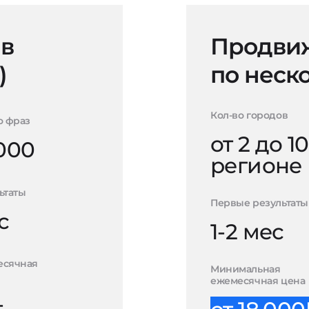
 в
Продвиж
)
по неск
Кол-во городов
о фраз
от 2 до 10
000
регионе
ьтаты
Первые результаты
с
1-2 мес
есячная
Минимальная
ежемесячная цена
-