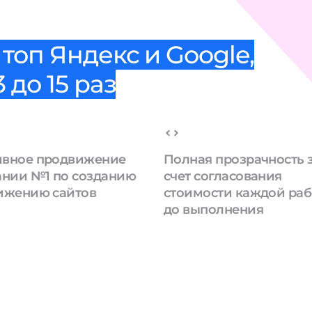
топ Яндекс и Google,
 до 15 раз
вное продвижение
Полная прозрачность 
ании №1 по созданию
счет согласования
ижению сайтов
стоимости каждой ра
до выполнения