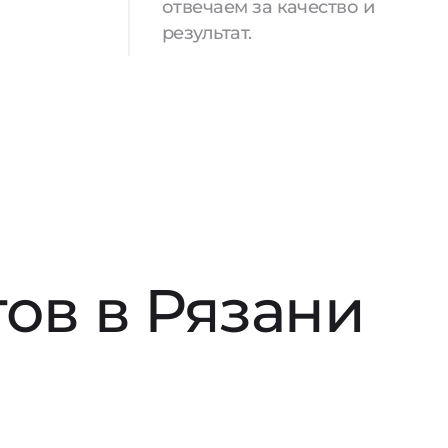
отвечаем за качество и
результат.
ов в Рязани