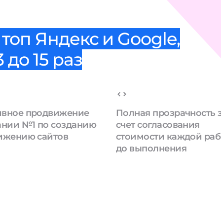
топ Яндекс и Google,
 до 15 раз
вное продвижение
Полная прозрачность 
ании №1 по созданию
счет согласования
ижению сайтов
стоимости каждой ра
до выполнения