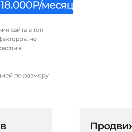
18.000₽/месяц
ия сайта в топ
факторов, но
расли в
ацией по размеру
 в
Продвиж