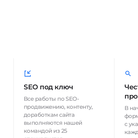
SEO под ключ
Чес
про
Все работы по SEO-
продвижению, контенту,
В на
доработкам сайта
форм
выполняются нашей
с ук
командой из 25
кажд