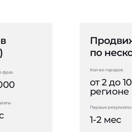
 в
Продвиж
)
по неск
Кол-во городов
о фраз
от 2 до 10
000
регионе
ьтаты
Первые результаты
с
1-2 мес