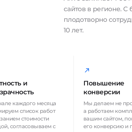
сайтов в регионе. 
плодотворно сотрудн
10 лет.
тность и
Повышение
зрачность
конверсии
чале каждого месяца
Мы делаем не про
ируем список работ
а работаем компл
азанием стоимости
вашим сайтом, п
ой, согласовываем с
его конверсию и 