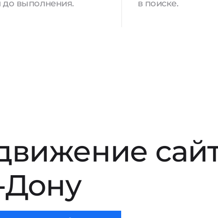
 до выполнения.
в поиске.
движение сай
-Дону