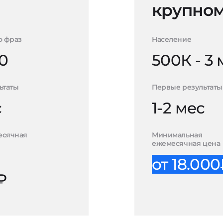
крупном
о фраз
Население
0
500К - 3
ьтаты
Первые результаты
с
1-2 мес
есячная
Минимальная
ежемесячная цена
от 18.00
₽