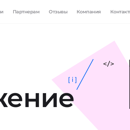
ли
Партнерам
Отзывы
Компания
Контак
[ i ]
жение