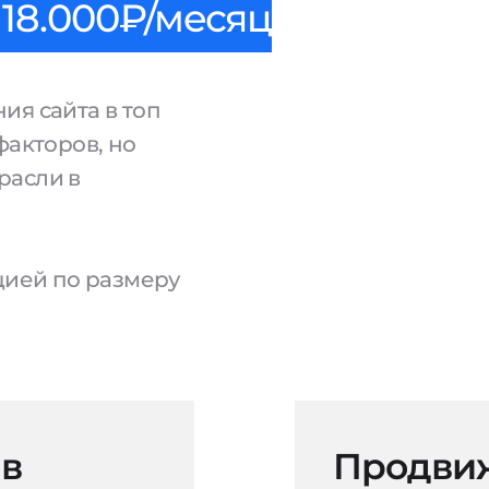
18.000₽/месяц
ия сайта в топ
факторов, но
расли в
ацией по размеру
 в
Продвиж