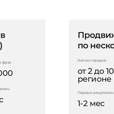
 в
Продвиж
)
по неск
Кол-во городов
о фраз
от 2 до 10
000
регионе
ьтаты
Первые результаты
с
1-2 мес