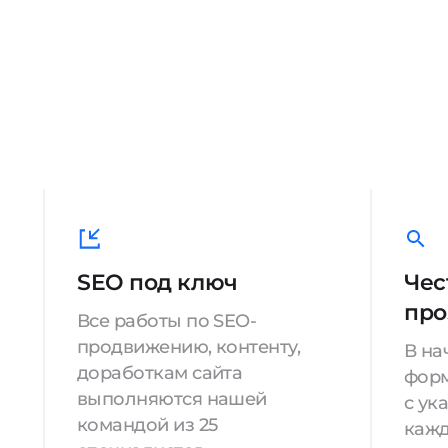
SEO под ключ
Чес
про
Все работы по SEO-
продвижению, контенту,
В на
доработкам сайта
форм
выполняются нашей
с ук
командой из 25
кажд