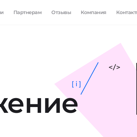
ли
Партнерам
Отзывы
Компания
Контак
[ i ]
жение