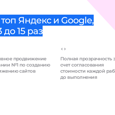
топ Яндекс и Google,
 до 15 раз
вное продвижение
Полная прозрачность 
ании №1 по созданию
счет согласования
ижению сайтов
стоимости каждой ра
до выполнения