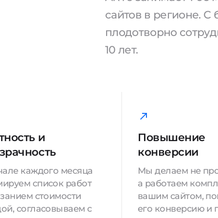
сайтов в регионе. 
плодотворно сотрудн
10 лет.
тность и
Повышение
зрачность
конверсии
чале каждого месяца
Мы делаем не про
ируем список работ
а работаем компл
азанием стоимости
вашим сайтом, п
ой, согласовываем с
его конверсию и 