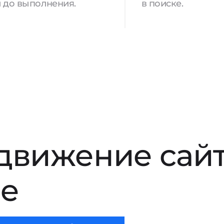
 до выполнения.
в поиске.
движение сай
ле