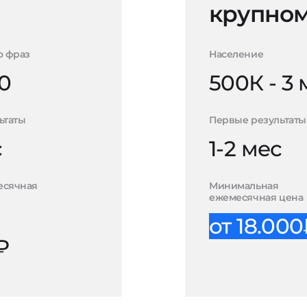
крупном
о фраз
Население
0
500К - 3
ьтаты
Первые результаты
с
1-2 мес
есячная
Минимальная
ежемесячная цена
от 18.00
₽