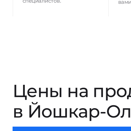
специалистов.
вами
Цены на про
в Йошкар-О