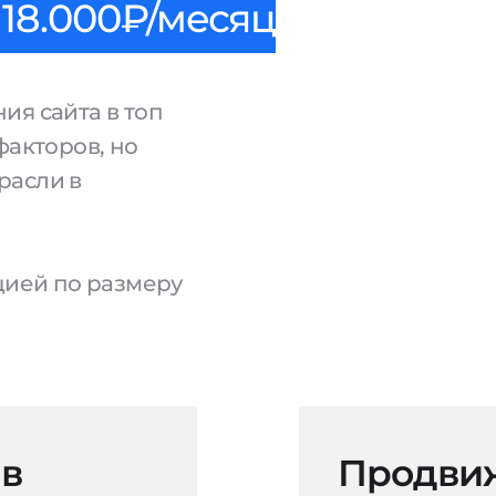
18.000₽/месяц
ия сайта в топ
факторов, но
расли в
ацией по размеру
 в
Продвиж