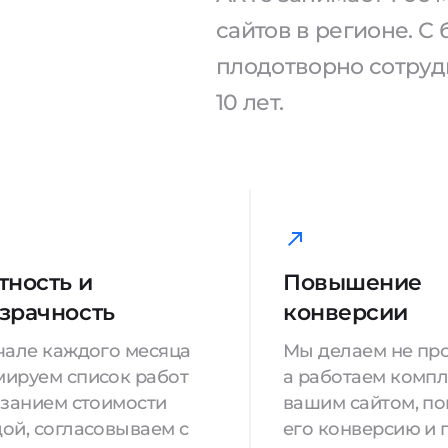
сайтов в регионе. 
плодотворно сотрудн
10 лет.
тность и
Повышение
зрачность
конверсии
чале каждого месяца
Мы делаем не про
ируем список работ
а работаем компл
азанием стоимости
вашим сайтом, п
ой, согласовываем с
его конверсию и 