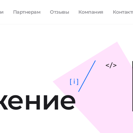
ли
Партнерам
Отзывы
Компания
Контак
[ i ]
жение