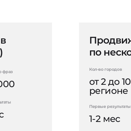
 в
Продвиж
)
по неск
Кол-во городов
о фраз
от 2 до 10
000
регионе
ьтаты
Первые результаты
с
1-2 мес