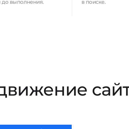
 до выполнения.
в поиске.
движение сай