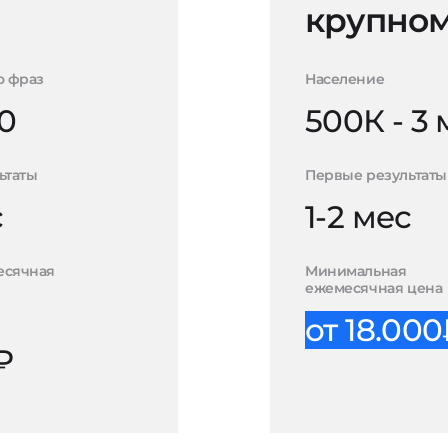
крупном
о фраз
Население
0
500К - 3
ьтаты
Первые результаты
с
1-2 мес
есячная
Минимальная
ежемесячная цена
от 18.00
₽