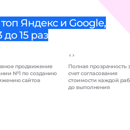
топ Яндекс и Google,
 до 15 раз
вное продвижение
Полная прозрачность 
ании №1 по созданию
счет согласования
ижению сайтов
стоимости каждой ра
до выполнения