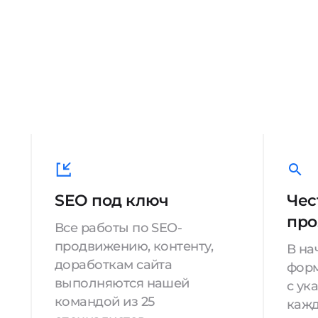
SEO под ключ
Чес
про
Все работы по SEO-
продвижению, контенту,
В на
доработкам сайта
форм
выполняются нашей
с ук
командой из 25
кажд