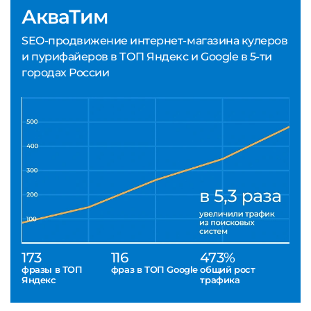
АкваТим
SEO-продвижение интернет-магазина кулеров
и пурифайеров в ТОП Яндекс и Google в 5-ти
городах России
173
116
473%
фразы в ТОП
фраз в ТОП Google
общий рост
Яндекс
трафика