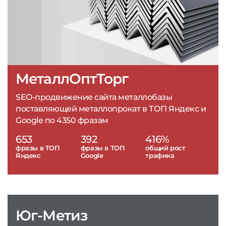
МеталлОптТорг
SEO-продвижение сайта металлобазы
поставляющей металлопрокат в ТОП Яндекс и
Google по 4350 фразам
653
392
416%
фразы в ТОП
фразы в ТОП
общий рост
Яндекс
Google
трафика
Юг-Метиз