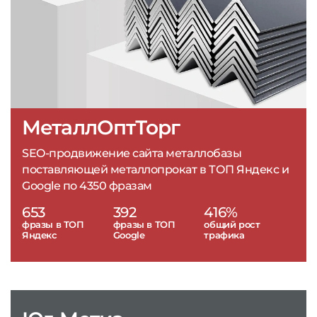
МеталлОптТорг
SEO-продвижение сайта металлобазы
поставляющей металлопрокат в ТОП Яндекс и
Google по 4350 фразам
653
392
416%
фразы в ТОП
фразы в ТОП
общий рост
Яндекс
Google
трафика