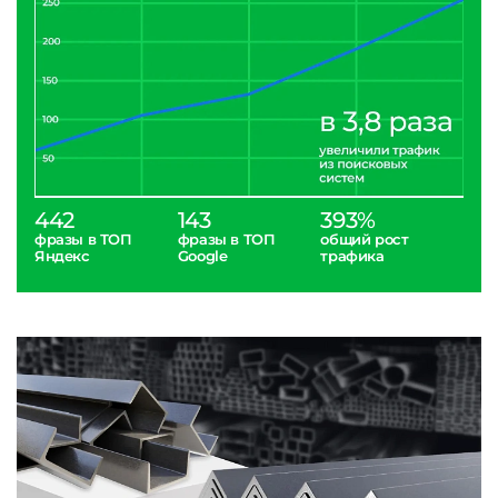
442
143
393%
фразы в ТОП
фразы в ТОП
общий рост
Яндекс
Google
трафика