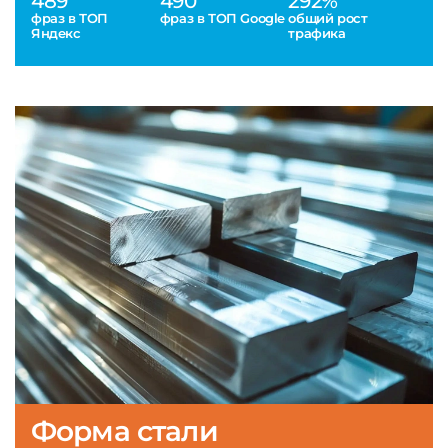
489
490
292%
фраз в ТОП
фраз в ТОП Google
общий рост
Яндекс
трафика
Форма стали