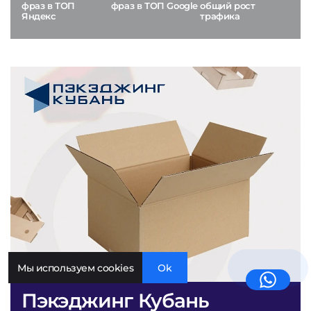
фраз в ТОП
фраз в ТОП Google
общий рост
Яндекс
трафика
Мы используем cookies
Ok
Пэкэджинг Кубань