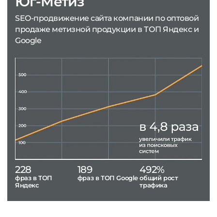
Юг-Метиз
SEO-продвижение сайта компании по оптовой
продаже метизной продукции в ТОП Яндекс и
Google
228
189
492%
фраз в ТОП
фраз в ТОП Google
общий рост
Яндекс
трафика