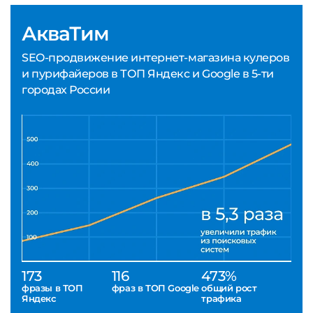
АкваТим
SEO-продвижение интернет-магазина кулеров
и пурифайеров в ТОП Яндекс и Google в 5-ти
городах России
173
116
473%
фразы в ТОП
фраз в ТОП Google
общий рост
Яндекс
трафика