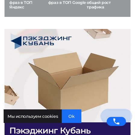
фраз в ТОП
фраз в ТОП Google
общий рост
Яндекс
трафика
Мы используем cookies
Ok
Пэкэджинг Кубань