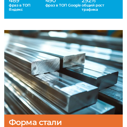
489
490
292%
фраз в ТОП
фраз в ТОП Google
общий рост
Яндекс
трафика
Форма стали