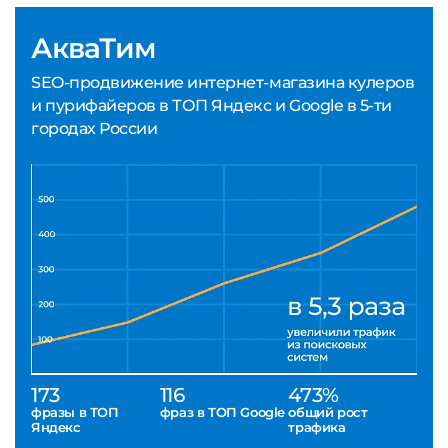
АкваТим
SEO-продвижение интернет-магазина кулеров
и пурифайеров в ТОП Яндекс и Google в 5-ти
городах России
173
116
473%
фразы в ТОП
фраз в ТОП Google
общий рост
Яндекс
трафика