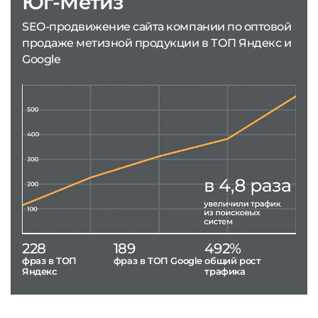
Юг-Метиз
SEO-продвижение сайта компании по оптовой
продаже метизной продукции в ТОП Яндекс и
Google
228
189
492%
фраз в ТОП
фраз в ТОП Google
общий рост
Яндекс
трафика