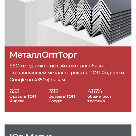
МеталлОптТорг
SEO-продвижение сайта металлобазы
поставляющей металлопрокат в ТОП Яндекс и
Google по 4350 фразам
653
392
416%
фразы в ТОП
фразы в ТОП
общий рост
Яндекс
Google
трафика