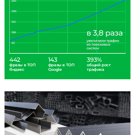
442
143
393%
фразы в ТОП
фразы в ТОП
общий рост
Яндекс
Google
трафика