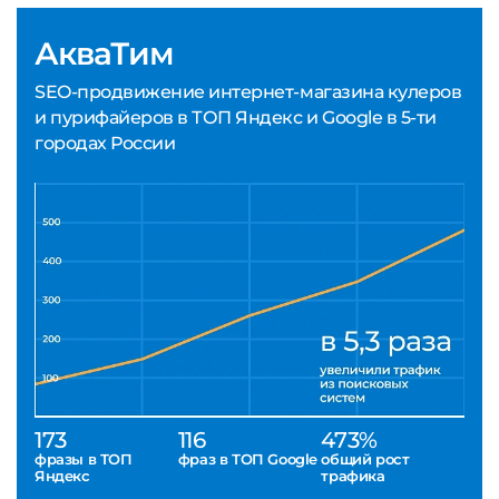
АкваТим
SEO-продвижение интернет-магазина кулеров
и пурифайеров в ТОП Яндекс и Google в 5-ти
городах России
173
116
473%
фразы в ТОП
фраз в ТОП Google
общий рост
Яндекс
трафика