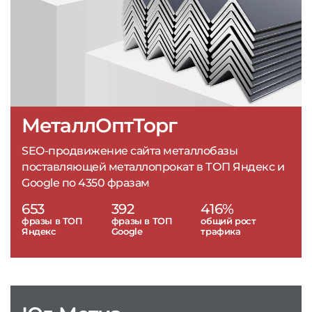
МеталлОптТорг
SEO-продвижение сайта металлобазы
поставляющей металлопрокат в ТОП Яндекс и
Google по 4350 фразам
653
392
416%
фразы в ТОП
фразы в ТОП
общий рост
Яндекс
Google
трафика