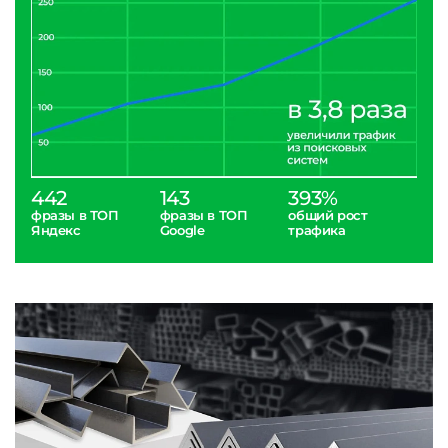
442
143
393%
фразы в ТОП
фразы в ТОП
общий рост
Яндекс
Google
трафика