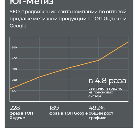
Юг-Метиз
SEO-продвижение сайта компании по оптовой
продаже метизной продукции в ТОП Яндекс и
Google
228
189
492%
фраз в ТОП
фраз в ТОП Google
общий рост
Яндекс
трафика