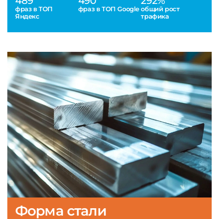
489
490
292%
фраз в ТОП
фраз в ТОП Google
общий рост
Яндекс
трафика
Форма стали