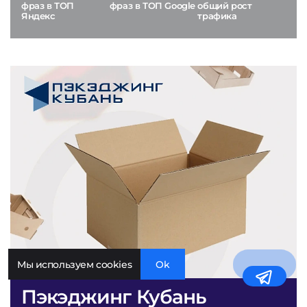
фраз в ТОП
фраз в ТОП Google
общий рост
Яндекс
трафика
Мы используем cookies
Ok
Пэкэджинг Кубань