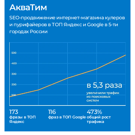
АкваТим
SEO-продвижение интернет-магазина кулеров
и пурифайеров в ТОП Яндекс и Google в 5-ти
городах России
173
116
473%
фразы в ТОП
фраз в ТОП Google
общий рост
Яндекс
трафика