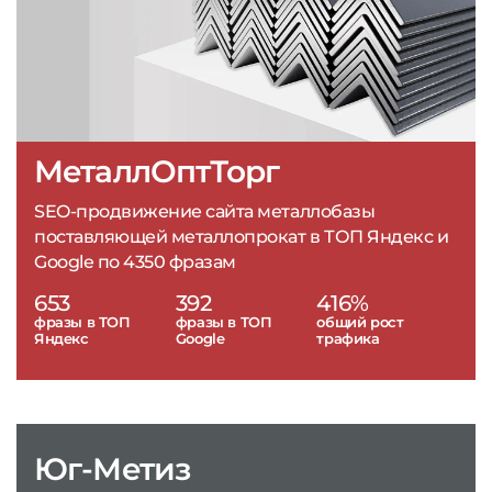
МеталлОптТорг
SEO-продвижение сайта металлобазы
поставляющей металлопрокат в ТОП Яндекс и
Google по 4350 фразам
653
392
416%
фразы в ТОП
фразы в ТОП
общий рост
Яндекс
Google
трафика
Юг-Метиз