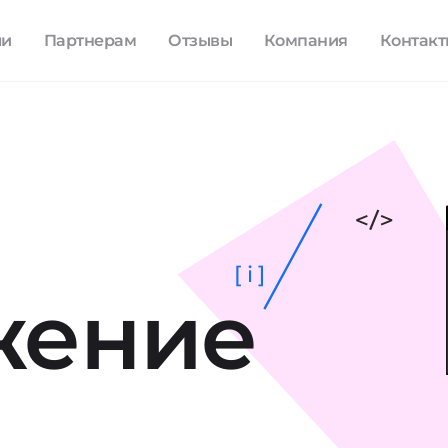
ли
Партнерам
Отзывы
Компания
Контак
[ i ]
жение