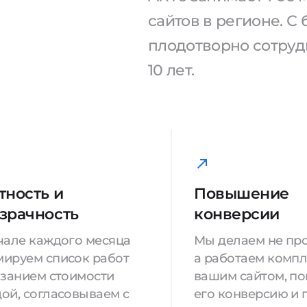
сайтов в регионе. 
плодотворно сотрудн
10 лет.
тность и
Повышение
зрачность
конверсии
чале каждого месяца
Мы делаем не про
ируем список работ
а работаем компл
азанием стоимости
вашим сайтом, п
ой, согласовываем с
его конверсию и 