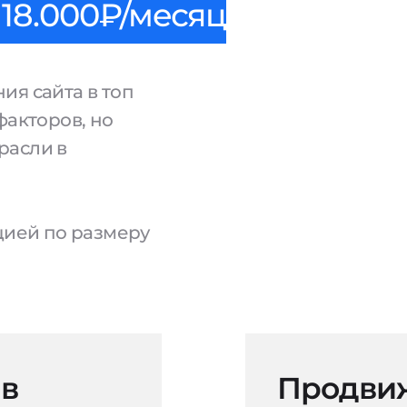
18.000₽/месяц
ия сайта в топ
факторов, но
расли в
ацией по размеру
 в
Продвиж