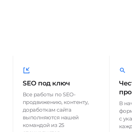
SEO под ключ
Чес
про
Все работы по SEO-
продвижению, контенту,
В на
доработкам сайта
форм
выполняются нашей
с ук
командой из 25
кажд