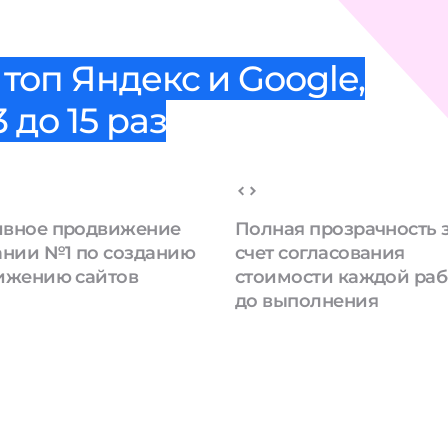
топ Яндекс и Google,
 до 15 раз
вное продвижение
Полная прозрачность 
ании №1 по созданию
счет согласования
ижению сайтов
стоимости каждой ра
до выполнения