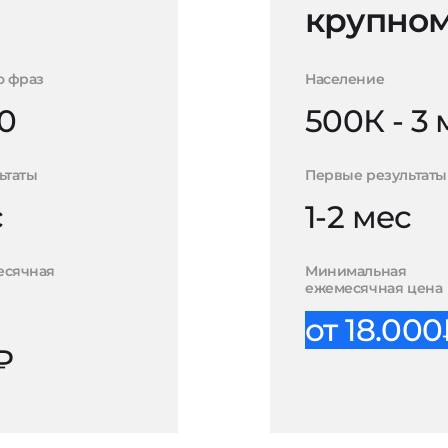
крупном
о фраз
Население
0
500К - 3
ьтаты
Первые результаты
с
1-2 мес
есячная
Минимальная
ежемесячная цена
от 18.00
₽