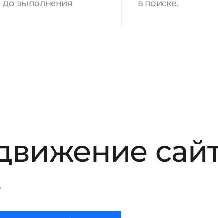
 до выполнения.
в поиске.
движение сай
е