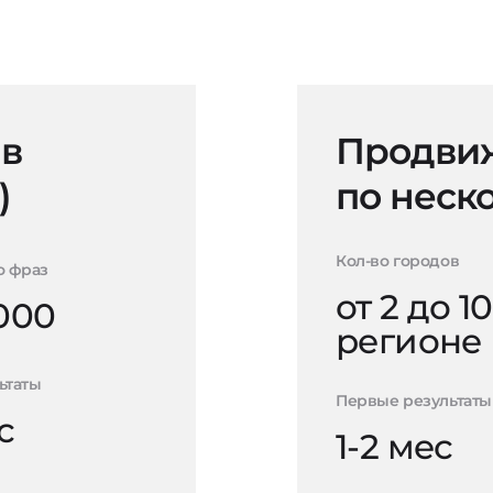
 в
Продвиж
)
по неск
Кол-во городов
о фраз
от 2 до 10
000
регионе
ьтаты
Первые результаты
с
1-2 мес