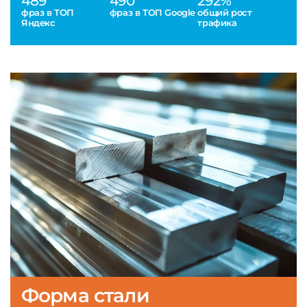
489
490
292%
фраз в ТОП
фраз в ТОП Google
общий рост
Яндекс
трафика
Форма стали