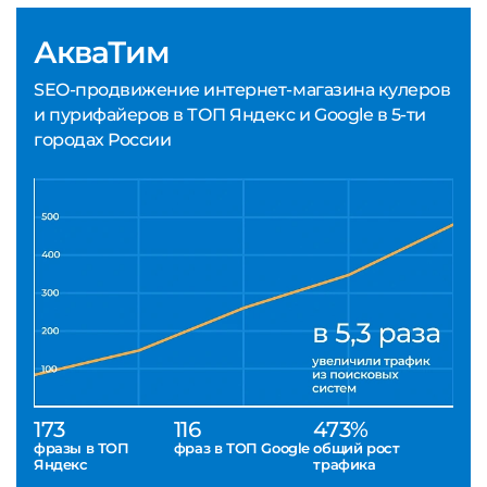
АкваТим
SEO-продвижение интернет-магазина кулеров
и пурифайеров в ТОП Яндекс и Google в 5-ти
городах России
173
116
473%
фразы в ТОП
фраз в ТОП Google
общий рост
Яндекс
трафика