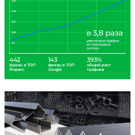
442
143
393%
фразы в ТОП
фразы в ТОП
общий рост
Яндекс
Google
трафика