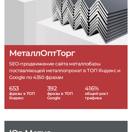
МеталлОптТорг
SEO-продвижение сайта металлобазы
поставляющей металлопрокат в ТОП Яндекс и
Google по 4350 фразам
653
392
416%
фразы в ТОП
фразы в ТОП
общий рост
Яндекс
Google
трафика