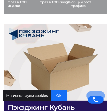
фраз в ТОП
фраз в ТОП Google
общий рост
Яндекс
трафика
Мы используем cookies
Ok
Пэкэджинг Кубань