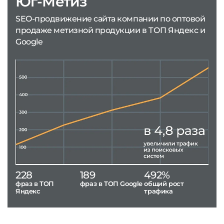
Юг-Метиз
SEO-продвижение сайта компании по оптовой
продаже метизной продукции в ТОП Яндекс и
Google
228
189
492%
фраз в ТОП
фраз в ТОП Google
общий рост
Яндекс
трафика