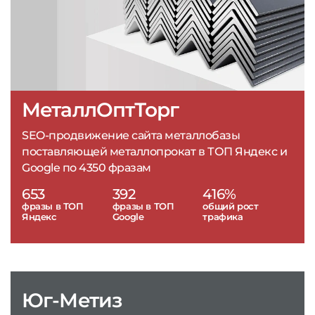
МеталлОптТорг
SEO-продвижение сайта металлобазы
поставляющей металлопрокат в ТОП Яндекс и
Google по 4350 фразам
653
392
416%
фразы в ТОП
фразы в ТОП
общий рост
Яндекс
Google
трафика
Юг-Метиз