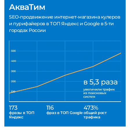
АкваТим
SEO-продвижение интернет-магазина кулеров
и пурифайеров в ТОП Яндекс и Google в 5-ти
городах России
173
116
473%
фразы в ТОП
фраз в ТОП Google
общий рост
Яндекс
трафика