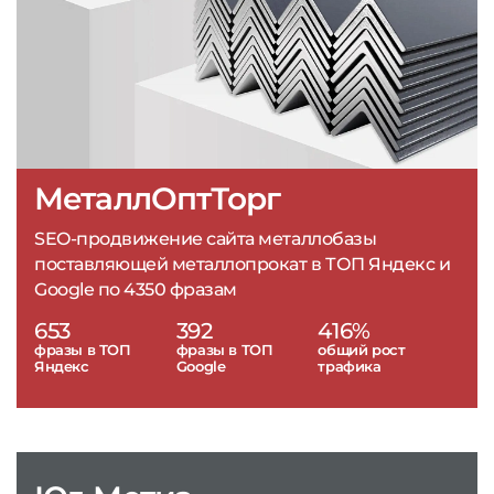
МеталлОптТорг
SEO-продвижение сайта металлобазы
поставляющей металлопрокат в ТОП Яндекс и
Google по 4350 фразам
653
392
416%
фразы в ТОП
фразы в ТОП
общий рост
Яндекс
Google
трафика