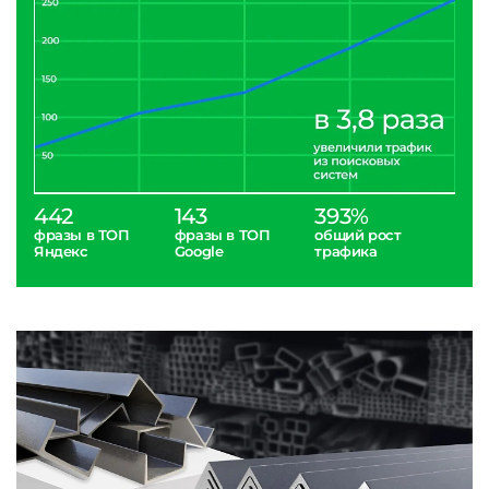
442
143
393%
фразы в ТОП
фразы в ТОП
общий рост
Яндекс
Google
трафика