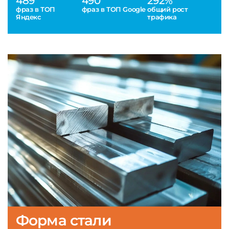
489
490
292%
фраз в ТОП
фраз в ТОП Google
общий рост
Яндекс
трафика
Форма стали