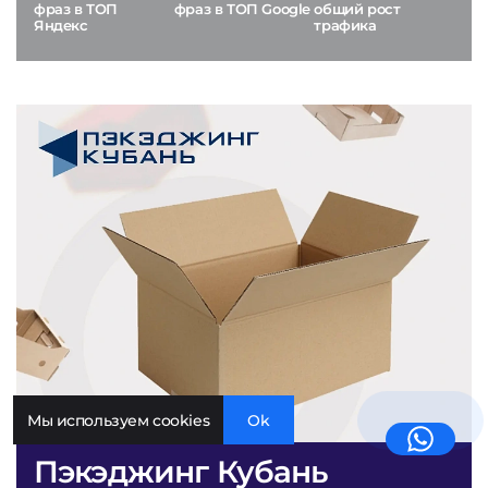
фраз в ТОП
фраз в ТОП Google
общий рост
Яндекс
трафика
Мы используем cookies
Ok
Пэкэджинг Кубань