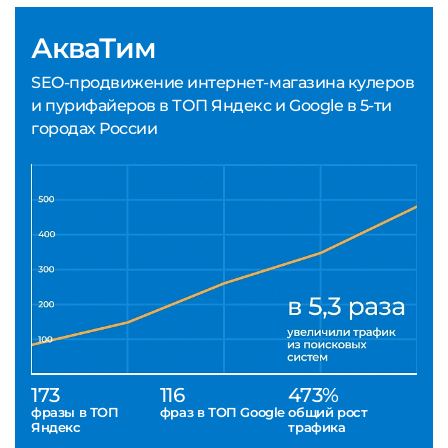
АкваТим
SEO-продвижение интернет-магазина кулеров
и пурифайеров в ТОП Яндекс и Google в 5-ти
городах России
173
116
473%
фразы в ТОП
фраз в ТОП Google
общий рост
Яндекс
трафика