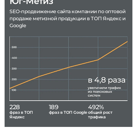
Юг-Метиз
SEO-продвижение сайта компании по оптовой
продаже метизной продукции в ТОП Яндекс и
Google
228
189
492%
фраз в ТОП
фраз в ТОП Google
общий рост
Яндекс
трафика